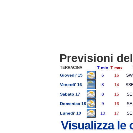
Previsioni de
TERRACINA
T min
T max
Giovedi' 15
6
16
SW
Venerdi' 16
8
14
SS
Sabato 17
8
15
SE
Domenica 18
9
16
SE
Lunedi' 19
10
17
SE
Visualizza le 