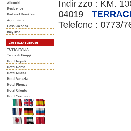
Indirizzo : KM. 
Alberghi
Residence
04019 -
TERRAC
Bed and Breakfast
Agriturismo
Telefono : 0773/
Casa Vacanza
Italy Info
Destinazioni Speciali
TUTTA ITALIA
Terme di Fiuggi
Hotel Napoli
Hotel Roma
Hotel Milano
Hotel Venezia
Hotel Firenze
Hotel Cilento
Hotel Sorrento