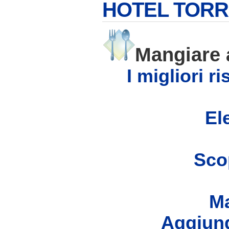
HOTEL TORR
Mangiare
I migliori r
Ele
Scop
Ma
Aggiung