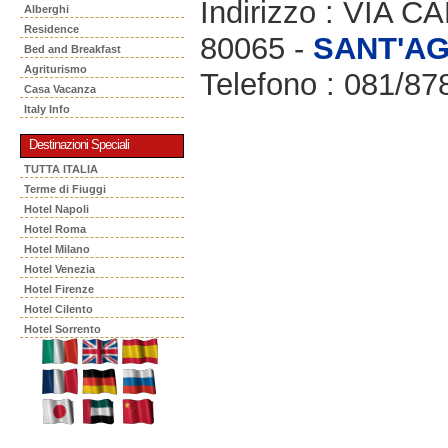
Indirizzo : VIA 
Alberghi
Residence
80065 -
SANT'A
Bed and Breakfast
Agriturismo
Telefono : 081/8
Casa Vacanza
Italy Info
Destinazioni Speciali
TUTTA ITALIA
Terme di Fiuggi
Hotel Napoli
Hotel Roma
Hotel Milano
Hotel Venezia
Hotel Firenze
Hotel Cilento
Hotel Sorrento