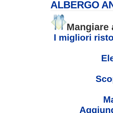
ALBERGO A
Mangiare
I migliori ri
Ele
Scop
Ma
Aggiung