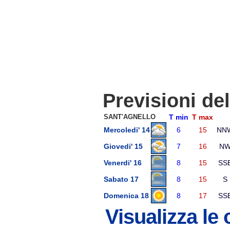
Previsioni de
SANT'AGNELLO
T min
T max
Mercoledi' 14
6
15
NN
Giovedi' 15
7
16
N
Venerdi' 16
8
15
SS
Sabato 17
8
15
S
Domenica 18
8
17
SS
Visualizza le 