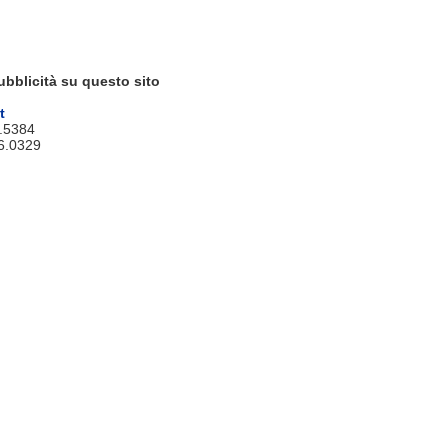
ubblicità su questo sito
t
9.5384
6.0329