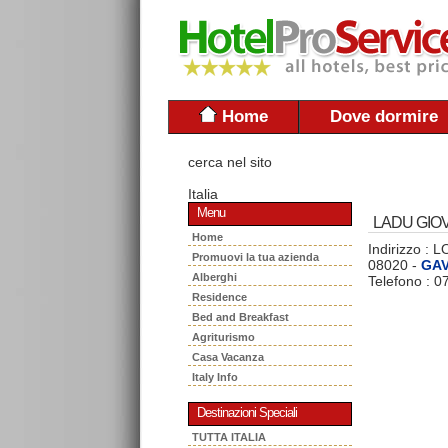
Home
Dove dormire
cerca nel sito
Italia
Menu
LADU GIOV
Home
Indirizzo :
Promuovi la tua azienda
08020 -
GAV
Alberghi
Telefono : 
Residence
Bed and Breakfast
Agriturismo
Casa Vacanza
Italy Info
Destinazioni Speciali
TUTTA ITALIA