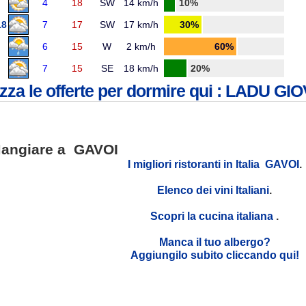
4
18
SW
14 km/h
10%
18
7
17
SW
17 km/h
30%
6
15
W
2 km/h
60%
7
15
SE
18 km/h
20%
izza le offerte per dormire qui : LADU G
angiare a GAVOI
I migliori ristoranti in Italia GAVOI
.
Elenco dei vini Italiani
.
Scopri la cucina italiana
.
Manca il tuo albergo?
Aggiungilo subito cliccando qui!