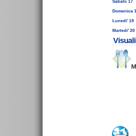
Sabato 17
Domenica 
Lunedi' 19
Martedi' 20
Visual
M