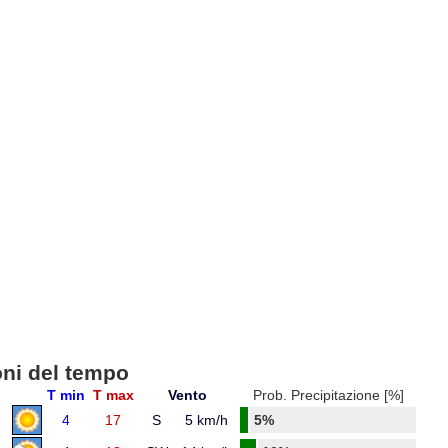
oni del tempo
T min
T max
Vento
Prob. Precipitazione [%]
4
17
S
5 km/h
5%