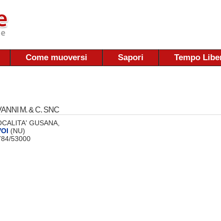
Come muoversi
Sapori
Tempo Libe
ANNI M. & C. SNC
 LOCALITA' GUSANA,
OI
(NU)
0784/53000