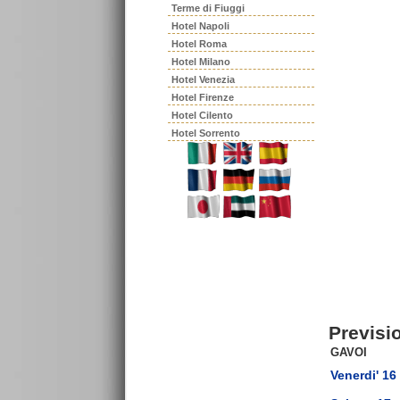
Terme di Fiuggi
Hotel Napoli
Hotel Roma
Hotel Milano
Hotel Venezia
Hotel Firenze
Hotel Cilento
Hotel Sorrento
Previsi
GAVOI
Venerdi' 16