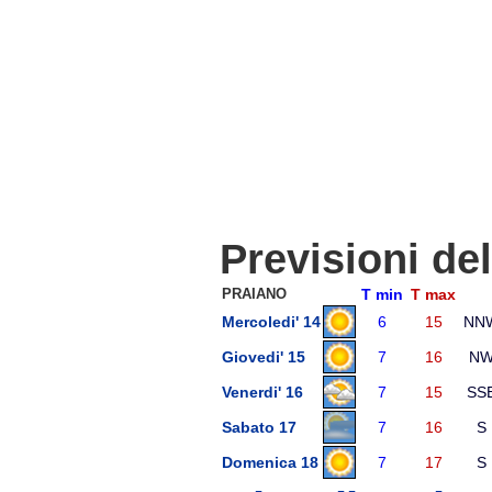
Previsioni de
PRAIANO
T min
T max
Mercoledi' 14
6
15
NN
Giovedi' 15
7
16
N
Venerdi' 16
7
15
SS
Sabato 17
7
16
S
Domenica 18
7
17
S