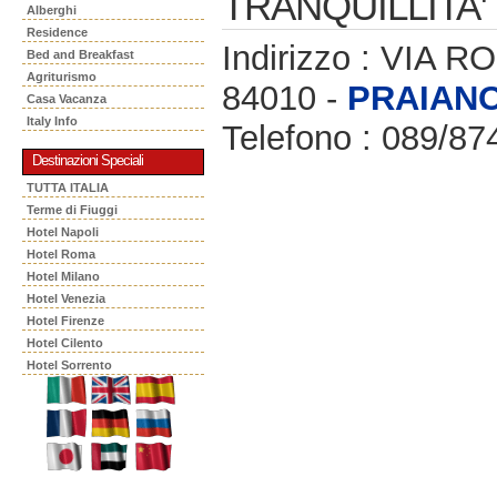
TRANQUILLITA'
Alberghi
Residence
Indirizzo : VIA 
Bed and Breakfast
Agriturismo
84010 -
PRAIAN
Casa Vacanza
Italy Info
Telefono : 089/87
Destinazioni Speciali
TUTTA ITALIA
Terme di Fiuggi
Hotel Napoli
Hotel Roma
Hotel Milano
Hotel Venezia
Hotel Firenze
Hotel Cilento
Hotel Sorrento