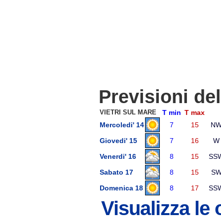
Previsioni de
VIETRI SUL MARE
T min
T max
Mercoledi' 14
7
15
N
Giovedi' 15
7
16
W
Venerdi' 16
8
15
SS
Sabato 17
8
15
S
Domenica 18
8
17
SS
Visualizza le 