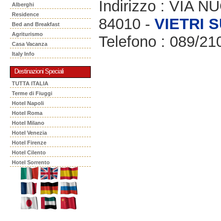
Indirizzo : VIA 
Alberghi
Residence
84010 -
VIETRI 
Bed and Breakfast
Agriturismo
Telefono : 089/21
Casa Vacanza
Italy Info
Destinazioni Speciali
TUTTA ITALIA
Terme di Fiuggi
Hotel Napoli
Hotel Roma
Hotel Milano
Hotel Venezia
Hotel Firenze
Hotel Cilento
Hotel Sorrento