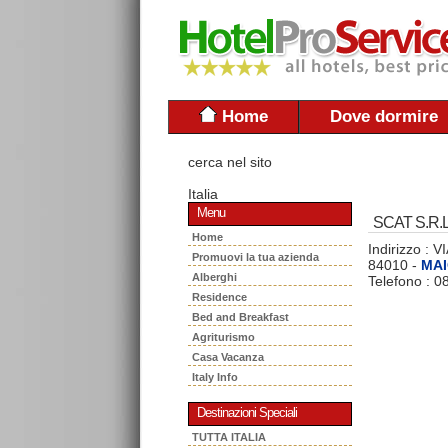
Home
Dove dormire
cerca nel sito
Italia
Menu
SCAT S.R.L
Home
Indirizzo :
Promuovi la tua azienda
84010 -
MAI
Alberghi
Telefono : 
Residence
Bed and Breakfast
Agriturismo
Casa Vacanza
Italy Info
Destinazioni Speciali
TUTTA ITALIA