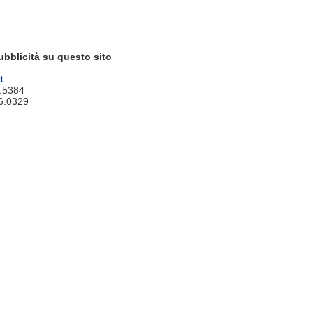
ubblicità su questo sito
t
9.5384
6.0329