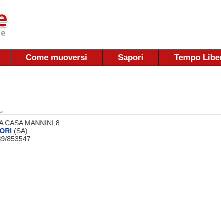
Come muoversi
Sapori
Tempo Libe
.
 VIA CASA MANNINI,8
ORI
(SA)
089/853547