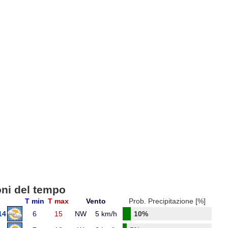
oni del tempo
T min
T max
Vento
Prob. Precipitazione [%]
14
6
15
NW
5 km/h
10%