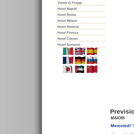
Terme di Fiuggi
Hotel Napoli
Hotel Roma
Hotel Milano
Hotel Venezia
Hotel Firenze
Hotel Cilento
Hotel Sorrento
Previsi
MAIORI
Mercoledi' 