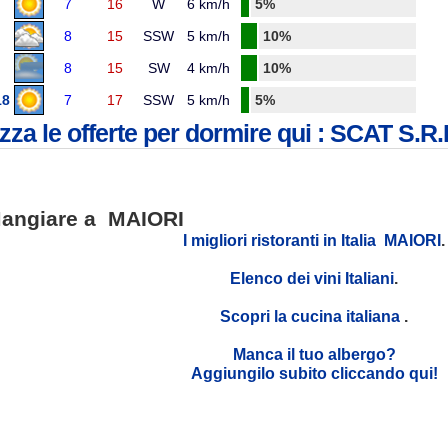
7
16
W
6 km/h
5%
8
15
SSW
5 km/h
10%
8
15
SW
4 km/h
10%
18
7
17
SSW
5 km/h
5%
zza le offerte per dormire qui : SCAT S.R.
angiare a MAIORI
I migliori ristoranti in Italia MAIORI
.
Elenco dei vini Italiani
.
Scopri la cucina italiana
.
Manca il tuo albergo?
Aggiungilo subito cliccando qui!