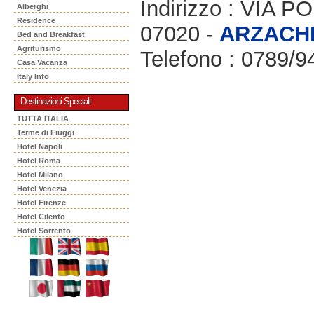
Indirizzo : VIA
Alberghi
Residence
07020 -
ARZACH
Bed and Breakfast
Agriturismo
Telefono : 0789/9
Casa Vacanza
Italy Info
Destinazioni Speciali
TUTTA ITALIA
Terme di Fiuggi
Hotel Napoli
Hotel Roma
Hotel Milano
Hotel Venezia
Hotel Firenze
Hotel Cilento
Hotel Sorrento