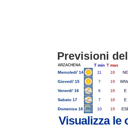
Previsioni de
ARZACHENA
T min
T max
Mercoledi' 14
11
18
NE
Giovedi' 15
7
19
WN
Venerdi' 16
6
18
E
Sabato 17
7
18
E
Domenica 18
10
19
ES
Visualizza le