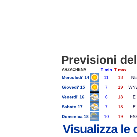
Previsioni de
ARZACHENA
T min
T max
Mercoledi' 14
11
18
NE
Giovedi' 15
7
19
WN
Venerdi' 16
6
18
E
Sabato 17
7
18
E
Domenica 18
10
19
ES
Visualizza le 