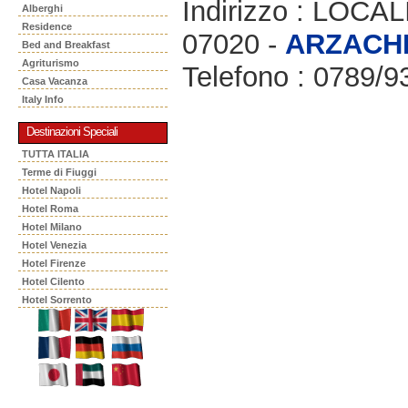
Indirizzo : LOCA
Alberghi
Residence
07020 -
ARZACH
Bed and Breakfast
Agriturismo
Telefono : 0789/
Casa Vacanza
Italy Info
Destinazioni Speciali
TUTTA ITALIA
Terme di Fiuggi
Hotel Napoli
Hotel Roma
Hotel Milano
Hotel Venezia
Hotel Firenze
Hotel Cilento
Hotel Sorrento