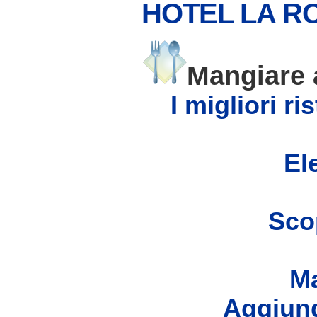
HOTEL LA R
Mangiare
I migliori r
Ele
Scop
Ma
Aggiung