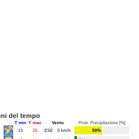
oni del tempo
E
T min
T max
Vento
Prob. Precipitazione [%]
15
25
ESE
5 km/h
50%