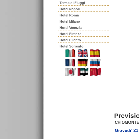
Terme di Fiuggi
Hotel Napoli
Hotel Roma
Hotel Milano
Hotel Venezia
Hotel Firenze
Hotel Cilento
Hotel Sorrento
Previsi
CHIOMONT
Giovedi' 21