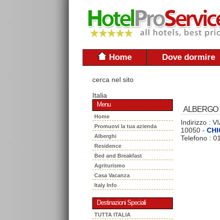
Home
Dove dormire
cerca nel sito
Italia
Menu
ALBERGO 
Home
Indirizzo : 
Promuovi la tua azienda
10050 -
CH
Alberghi
Telefono : 
Residence
Bed and Breakfast
Agriturismo
Casa Vacanza
Italy Info
Destinazioni Speciali
TUTTA ITALIA