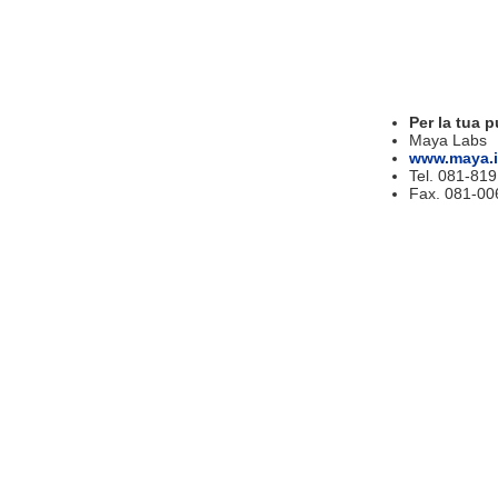
Per la tua p
Maya Labs
www.maya.i
Tel. 081-81
Fax. 081-00