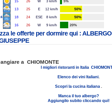
15
26
W
3 km/h
5%
13
25
E
12 km/h
50%
24
18
24
ESE
8 km/h
50%
16
26
W
9 km/h
20%
izza le offerte per dormire qui : ALBE
 GIUSEPPE
angiare a CHIOMONTE
I migliori ristoranti in Italia CHIOMON
Elenco dei vini Italiani
.
Scopri la cucina italiana
.
Manca il tuo albergo?
Aggiungilo subito cliccando qui!