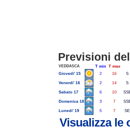
Previsioni de
VEDDASCA
T min
T max
Giovedi' 15
2
16
S
Venerdi' 16
2
14
S
Sabato 17
6
10
SS
Domenica 18
3
7
SS
Lunedi' 19
5
7
SE
Visualizza le 