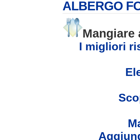
ALBERGO F
Mangiare
I migliori 
Ele
Scop
Ma
Aggiung