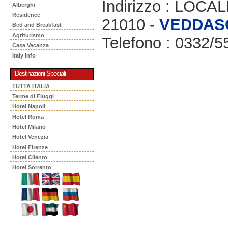
Indirizzo : LOC
Alberghi
Residence
21010 -
VEDDAS
Bed and Breakfast
Agriturismo
Telefono : 0332/
Casa Vacanza
Italy Info
Destinazioni Speciali
TUTTA ITALIA
Terme di Fiuggi
Hotel Napoli
Hotel Roma
Hotel Milano
Hotel Venezia
Hotel Firenze
Hotel Cilento
Hotel Sorrento