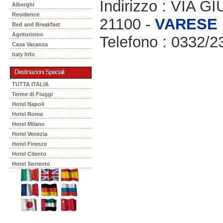
Indirizzo : VIA
Alberghi
Residence
21100 -
VARESE
Bed and Breakfast
Agriturismo
Telefono : 0332/
Casa Vacanza
Italy Info
Destinazioni Speciali
TUTTA ITALIA
Terme di Fiuggi
Hotel Napoli
Hotel Roma
Hotel Milano
Hotel Venezia
Hotel Firenze
Hotel Cilento
Hotel Sorrento