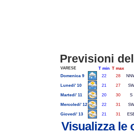
Previsioni de
VARESE
T min
T max
Domenica 9
22
28
NN
Lunedi' 10
21
27
S
Martedi' 11
20
30
S
Mercoledi' 12
22
31
S
Giovedi' 13
21
31
ES
Visualizza le 