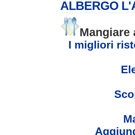
ALBERGO L
Mangiare
I migliori ri
Ele
Scop
Ma
Aggiung