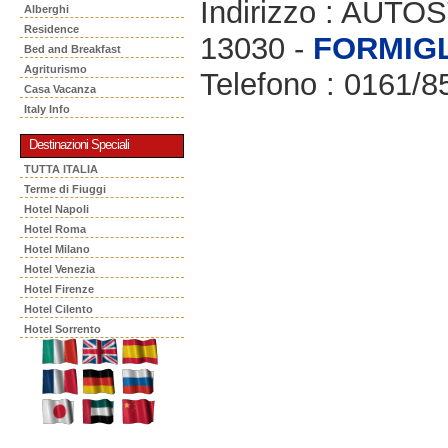
Indirizzo : AU
Alberghi
Residence
13030 -
FORMIG
Bed and Breakfast
Agriturismo
Telefono : 0161/
Casa Vacanza
Italy Info
Destinazioni Speciali
TUTTA ITALIA
Terme di Fiuggi
Hotel Napoli
Hotel Roma
Hotel Milano
Hotel Venezia
Hotel Firenze
Hotel Cilento
Hotel Sorrento