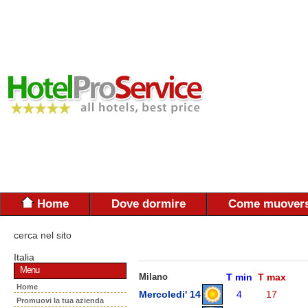
Home
Dove dormire
Come muovers
cerca nel sito
Italia
Menu
Milano
T min
T max
Home
Mercoledi' 14
4
17
Promuovi la tua azienda