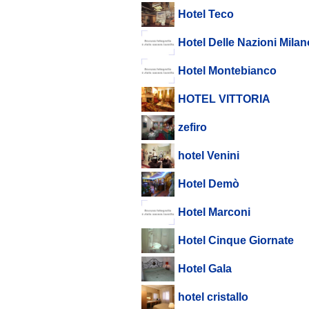
Hotel Teco
Hotel Delle Nazioni Milan
Hotel Montebianco
HOTEL VITTORIA
zefiro
hotel Venini
Hotel Demò
Hotel Marconi
Hotel Cinque Giornate
Hotel Gala
hotel cristallo