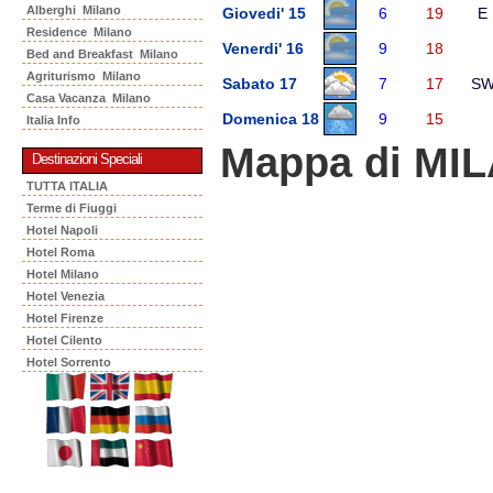
Alberghi Milano
Giovedi' 15
6
19
E
Residence Milano
Venerdi' 16
9
18
Bed and Breakfast Milano
Agriturismo Milano
Sabato 17
7
17
S
Casa Vacanza Milano
Domenica 18
9
15
Italia Info
Mappa di MI
Destinazioni Speciali
TUTTA ITALIA
Terme di Fiuggi
Hotel Napoli
Hotel Roma
Hotel Milano
Hotel Venezia
Hotel Firenze
Hotel Cilento
Hotel Sorrento