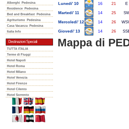
Alberghi Pedesina
Lunedi' 10
16
21
E
Residence Pedesina
Martedi' 11
14
25
S
Bed and Breakfast Pedesina
Agriturismo Pedesina
Mercoledi' 12
14
26
WS
Casa Vacanza Pedesina
Giovedi' 13
14
26
SS
Italia Info
Mappa di PE
Destinazioni Speciali
TUTTA ITALIA
Terme di Fiuggi
Hotel Napoli
Hotel Roma
Hotel Milano
Hotel Venezia
Hotel Firenze
Hotel Cilento
Hotel Sorrento