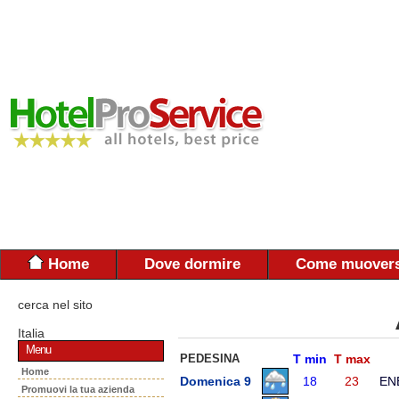
Home
Dove dormire
Come muovers
cerca nel sito
Italia
Menu
PEDESINA
T min
T max
Home
Domenica 9
18
23
EN
Promuovi la tua azienda