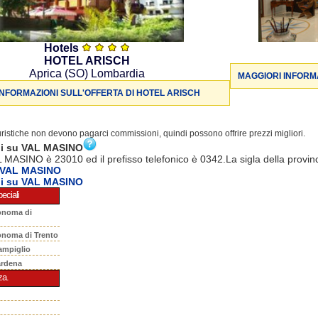
Hotels
HOTEL ARISCH
Aprica (SO) Lombardia
MAGGIORI INFORMA
INFORMAZIONI SULL'OFFERTA DI HOTEL ARISCH
turistiche non devono pagarci commissioni, quindi possono offrire prezzi migliori.
ni su VAL MASINO
L MASINO è 23010 ed il prefisso telefonico è 0342.La sigla della provin
 VAL MASINO
ni su VAL MASINO
eciali
onoma di
onoma di Trento
ampiglio
ardena
za.