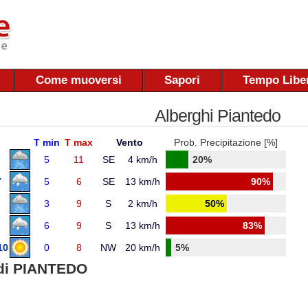
Come muoversi
Sapori
Tempo Libe
Alberghi Piantedo
T min
T max
Vento
Prob. Precipitazione [%]
5
11
SE
4 km/h
20%
7
5
6
SE
13 km/h
90%
3
9
S
2 km/h
50%
6
9
S
13 km/h
83%
10
0
8
NW
20 km/h
5%
di PIANTEDO