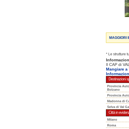
MAGGIORI 
* Le strutture 
Informazio
Il CAP di VA
Mangiare a
Informazio
Destinazioni sp
Provincia Aut
Bolzano
Provincia Aut
Madonna di C
Selva di Val G
Città in eviden
Milano
Roma