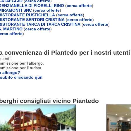
CATAEGGIO
(
cerca offerte
)
ENZIANELLA DI FIORELLI RINO
(
cerca offerte
)
MIRAMONTI SNC
(
cerca offerte
)
RISTORANTE RUSTICHELLA
(
cerca offerte
)
ISTORANTE SERTORI CRISTINA
(
cerca offerte
)
ISTORANTE TARCA DI TARCA CRISTINA
(
cerca offerte
)
. MARTINO
(
cerca offerte
)
erca offerte
)
a convenienza di Piantedo per i nostri utenti
nienti.
missione per l'albergo.
issione per il turista.
o albergo?
subito cliccando qui!
berghi consigliati vicino Piantedo