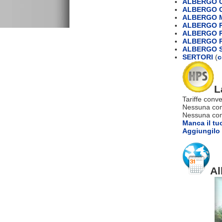
ALBERGO 
ALBERGO G
ALBERGO 
ALBERGO 
ALBERGO R
ALBERGO R
ALBERGO S
SERTORI
(
c
L
Tariffe conve
Nessuna com
Nessuna comm
Manca il tu
Aggiungilo 
Al