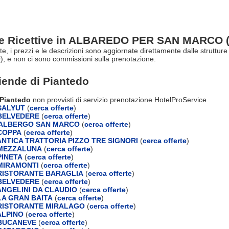
re Ricettive in ALBAREDO PER SAN MARCO 
erte, i prezzi e le descrizioni sono aggiornate direttamente dalle strut
 e non ci sono commissioni sulla prenotazione.
ziende di
Piantedo
 Piantedo
non provvisti di servizio prenotazione HotelProService
SALYUT
(
cerca offerte
)
BELVEDERE
(
cerca offerte
)
 ALBERGO SAN MARCO
(
cerca offerte
)
COPPA
(
cerca offerte
)
NTICA TRATTORIA PIZZO TRE SIGNORI
(
cerca offerte
)
MEZZALUNA
(
cerca offerte
)
INETA
(
cerca offerte
)
MIRAMONTI
(
cerca offerte
)
RISTORANTE BARAGLIA
(
cerca offerte
)
BELVEDERE
(
cerca offerte
)
NGELINI DA CLAUDIO
(
cerca offerte
)
A GRAN BAITA
(
cerca offerte
)
RISTORANTE MIRALAGO
(
cerca offerte
)
ALPINO
(
cerca offerte
)
BUCANEVE
(
cerca offerte
)