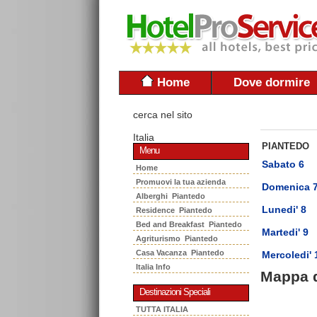
Home
Dove dormire
cerca nel sito
Italia
PIANTEDO
Menu
Sabato 6
Home
Promuovi la tua azienda
Domenica 
Alberghi Piantedo
Lunedi' 8
Residence Piantedo
Bed and Breakfast Piantedo
Martedi' 9
Agriturismo Piantedo
Casa Vacanza Piantedo
Mercoledi' 
Italia Info
Mappa 
Destinazioni Speciali
TUTTA ITALIA