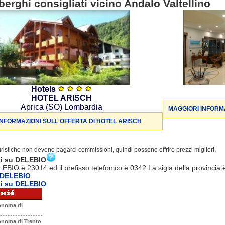
berghi consigliati vicino Andalo Valtellino
Hotels
HOTEL ARISCH
Aprica (SO) Lombardia
MAGGIORI INFORMA
INFORMAZIONI SULL'OFFERTA DI HOTEL ARISCH
turistiche non devono pagarci commissioni, quindi possono offrire prezzi migliori.
ni su DELEBIO
LEBIO è 23014 ed il prefisso telefonico è 0342.La sigla della provincia 
 DELEBIO
ni su DELEBIO
eciali
onoma di
onoma di Trento