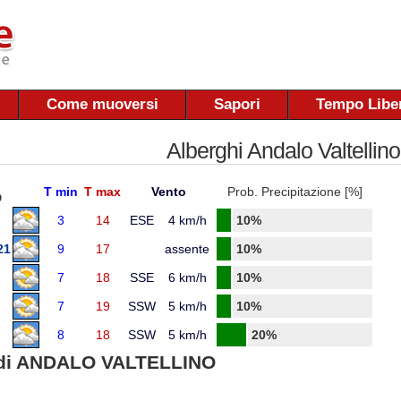
Come muoversi
Sapori
Tempo Libe
Alberghi Andalo Valtellino
T min
T max
Vento
Prob. Precipitazione [%]
O
3
14
ESE
4 km/h
10%
21
9
17
assente
10%
7
18
SSE
6 km/h
10%
7
19
SSW
5 km/h
10%
8
18
SSW
5 km/h
20%
di ANDALO VALTELLINO