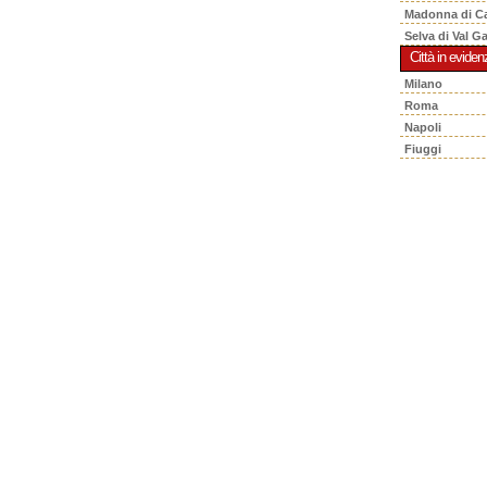
Madonna di C
Selva di Val G
Città in eviden
Milano
Roma
Napoli
Fiuggi