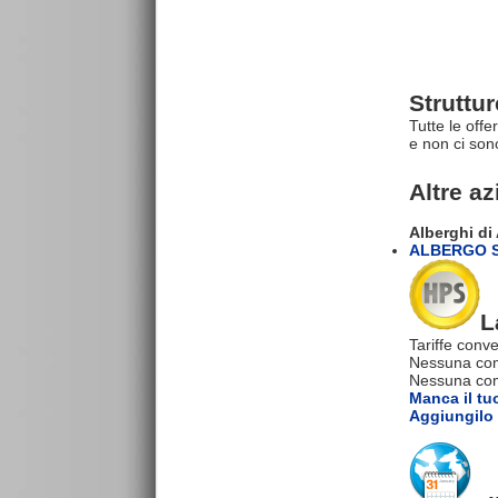
Struttu
Tutte le off
e non ci son
Altre a
Alberghi di
ALBERGO S
L
Tariffe conve
Nessuna com
Nessuna comm
Manca il tu
Aggiungilo 