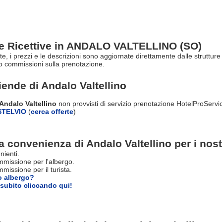
re Ricettive in ANDALO VALTELLINO (SO)
erte, i prezzi e le descrizioni sono aggiornate direttamente dalle strut
o commissioni sulla prenotazione.
ziende di
Andalo Valtellino
 Andalo Valtellino
non provvisti di servizio prenotazione HotelProServi
TELVIO
(
cerca offerte
)
a convenienza di Andalo Valtellino per i nostr
nienti.
missione per l'albergo.
issione per il turista.
o albergo?
subito cliccando qui!