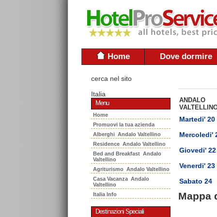
Home
Dove dormire
cerca nel sito
Italia
ANDALO
Menu
VALTELLIN
Home
Martedi' 20
Promuovi la tua azienda
Mercoledi' 
Alberghi Andalo Valtellino
Residence Andalo Valtellino
Giovedi' 22
Bed and Breakfast Andalo
Valtellino
Venerdi' 23
Agriturismo Andalo Valtellino
Casa Vacanza Andalo
Sabato 24
Valtellino
Mappa 
Italia Info
Destinazioni Speciali