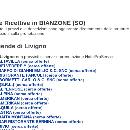
re Ricettive in BIANZONE (SO)
rte, i prezzi e le descrizioni sono aggiornate direttamente dalle struttu
ioni sulla prenotazione.
ziende di
Livigno
 Livigno
non provvisti di servizio prenotazione HotelProService
LTAVILLA
(
cerca offerte
)
ELVEDERE **
(
cerca offerte
)
FFO DI GIANNI EMILIO & C. SNC
(
cerca offerte
)
ISTORANTE FANCOLI
(
cerca offerte
)
 BORMETTI CARLO & C. SNC
(
cerca offerte
)
S.R.L.)
(
cerca offerte
)
ALPENROSE
(
cerca offerte
)
ALPINA
(
cerca offerte
)
AMERIKAN
(
cerca offerte
)
AMERIKAN
(
cerca offerte
)
AQUILA
(
cerca offerte
)
ASTRA
(
cerca offerte
)
BAITA MONTANA
(
cerca offerte
)
AR RISTORANTE BERNINA
(
cerca offerte
)
IVIO
(
cerca offerte
)