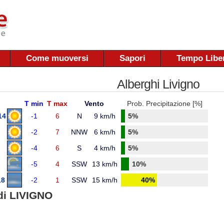
Come muoversi
Sapori
Tempo Libe
Alberghi Livigno
T min
T max
Vento
Prob. Precipitazione [%]
14
-1
6
N
9 km/h
5%
-2
7
NNW
6 km/h
5%
-4
6
S
4 km/h
5%
-5
4
SSW
13 km/h
10%
18
-2
1
SSW
15 km/h
40%
di LIVIGNO