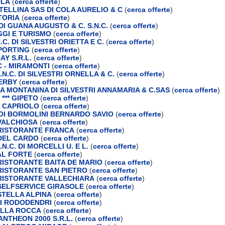
OLA
(
cerca offerte
)
TELLINA SAS DI COLA AURELIO & C
(
cerca offerte
)
TORIA
(
cerca offerte
)
DI GUANA AUGUSTO & C. S.N.C.
(
cerca offerte
)
GGI E TURISMO
(
cerca offerte
)
.C. DI SILVESTRI ORIETTA E C.
(
cerca offerte
)
PORTING
(
cerca offerte
)
AY S.R.L.
(
cerca offerte
)
 - MIRAMONTI
(
cerca offerte
)
N.C. DI SILVESTRI ORNELLA & C.
(
cerca offerte
)
ERBY
(
cerca offerte
)
A MONTANINA DI SILVESTRI ANNAMARIA & C.SAS
(
cerca offerte
)
*** GIPETO
(
cerca offerte
)
 CAPRIOLO
(
cerca offerte
)
 DI BORMOLINI BERNARDO SAVIO
(
cerca offerte
)
VALCHIOSA
(
cerca offerte
)
RISTORANTE FRANCA
(
cerca offerte
)
DEL CARDO
(
cerca offerte
)
.N.C. DI MORCELLI U. E L.
(
cerca offerte
)
AL FORTE
(
cerca offerte
)
ISTORANTE BAITA DE MARIO
(
cerca offerte
)
ISTORANTE SAN PIETRO
(
cerca offerte
)
RISTORANTE VALLECHIARA
(
cerca offerte
)
ELFSERVICE GIRASOLE
(
cerca offerte
)
TELLA ALPINA
(
cerca offerte
)
I RODODENDRI
(
cerca offerte
)
ELLA ROCCA
(
cerca offerte
)
PANTHEON 2000 S.R.L.
(
cerca offerte
)