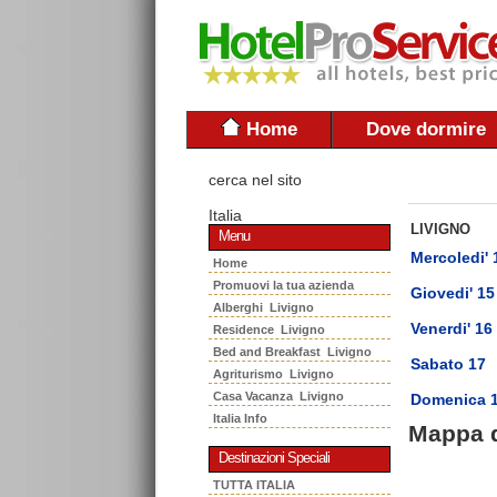
Home
Dove dormire
cerca nel sito
Italia
LIVIGNO
Menu
Mercoledi' 
Home
Promuovi la tua azienda
Giovedi' 15
Alberghi Livigno
Venerdi' 16
Residence Livigno
Bed and Breakfast Livigno
Sabato 17
Agriturismo Livigno
Casa Vacanza Livigno
Domenica 
Italia Info
Mappa 
Destinazioni Speciali
TUTTA ITALIA