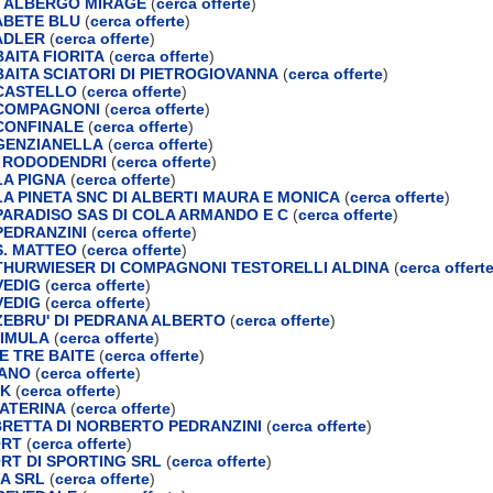
 ALBERGO MIRAGE
(
cerca offerte
)
ABETE BLU
(
cerca offerte
)
ADLER
(
cerca offerte
)
AITA FIORITA
(
cerca offerte
)
AITA SCIATORI DI PIETROGIOVANNA
(
cerca offerte
)
CASTELLO
(
cerca offerte
)
COMPAGNONI
(
cerca offerte
)
CONFINALE
(
cerca offerte
)
GENZIANELLA
(
cerca offerte
)
 RODODENDRI
(
cerca offerte
)
A PIGNA
(
cerca offerte
)
A PINETA SNC DI ALBERTI MAURA E MONICA
(
cerca offerte
)
ARADISO SAS DI COLA ARMANDO E C
(
cerca offerte
)
EDRANZINI
(
cerca offerte
)
. MATTEO
(
cerca offerte
)
HURWIESER DI COMPAGNONI TESTORELLI ALDINA
(
cerca offert
VEDIG
(
cerca offerte
)
VEDIG
(
cerca offerte
)
EBRU' DI PEDRANA ALBERTO
(
cerca offerte
)
RIMULA
(
cerca offerte
)
E TRE BAITE
(
cerca offerte
)
LANO
(
cerca offerte
)
RK
(
cerca offerte
)
CATERINA
(
cerca offerte
)
RETTA DI NORBERTO PEDRANZINI
(
cerca offerte
)
ORT
(
cerca offerte
)
RT DI SPORTING SRL
(
cerca offerte
)
A SRL
(
cerca offerte
)