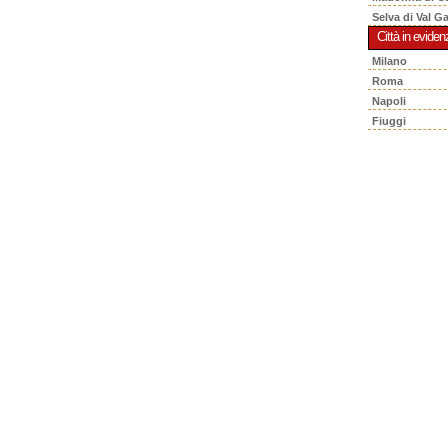
Selva di Val G
Città in eviden
Milano
Roma
Napoli
Fiuggi