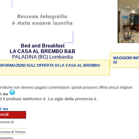
Bed and Breakfast
LA CASA AL BREMBO B&B
PALADINA (BG) Lombardia
MAGGIORI IN
DI
INFORMAZIONI SULL'OFFERTA DI LA CASA AL BREMBO
turistiche non devono pagarci commissioni, quindi possono offrire prezzi migliori.
ni su
d il prefisso telefonico è .La sigla della provincia è .
i su
eciali
onoma di
onoma di Trento
ampiglio