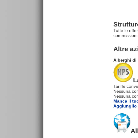
Struttu
Tutte le offe
commissioni 
Altre a
Alberghi d
L
Tariffe conve
Nessuna com
Nessuna comm
Manca il tu
Aggiungilo 
Al