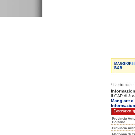
MAGGIORI 
B&B
* Le strutture 
Informazio
Il CAP di è e
Mangiare a
Informazion
Destinazioni sp
Provincia Aut
Bolzano
Provincia Aut
Madonna di C