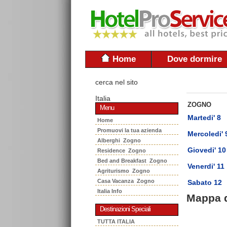
Home
Dove dormire
cerca nel sito
Italia
ZOGNO
Menu
Martedi' 8
Home
Promuovi la tua azienda
Mercoledi' 
Alberghi Zogno
Giovedi' 10
Residence Zogno
Bed and Breakfast Zogno
Venerdi' 11
Agriturismo Zogno
Casa Vacanza Zogno
Sabato 12
Italia Info
Mappa 
Destinazioni Speciali
TUTTA ITALIA