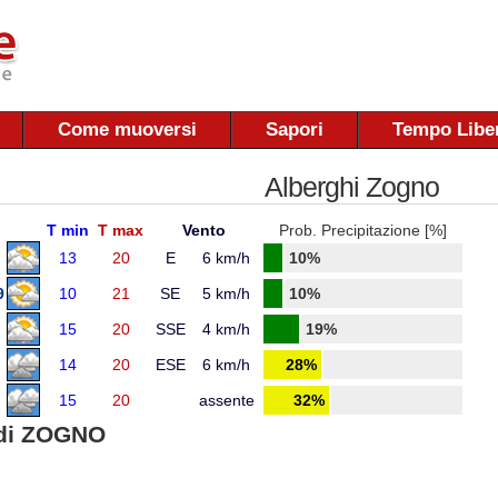
Come muoversi
Sapori
Tempo Libe
Alberghi Zogno
T min
T max
Vento
Prob. Precipitazione [%]
13
20
E
6 km/h
10%
9
10
21
SE
5 km/h
10%
15
20
SSE
4 km/h
19%
14
20
ESE
6 km/h
28%
15
20
assente
32%
di ZOGNO