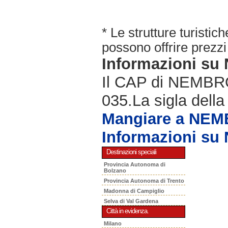
* Le strutture turisti
possono offrire prezzi 
Informazioni s
Il CAP di NEMBRO 
035.La sigla della
Mangiare a NE
Informazioni s
Destinazioni speciali
Provincia Autonoma di
Bolzano
Provincia Autonoma di Trento
Madonna di Campiglio
Selva di Val Gardena
Città in evidenza.
Milano