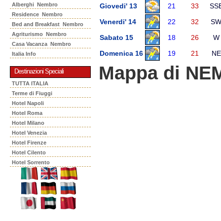
Alberghi Nembro
Giovedi' 13
21
33
SS
Residence Nembro
Venerdi' 14
22
32
S
Bed and Breakfast Nembro
Agriturismo Nembro
Sabato 15
18
26
W
Casa Vacanza Nembro
Domenica 16
19
21
NE
Italia Info
Mappa di N
Destinazioni Speciali
TUTTA ITALIA
Terme di Fiuggi
Hotel Napoli
Hotel Roma
Hotel Milano
Hotel Venezia
Hotel Firenze
Hotel Cilento
Hotel Sorrento