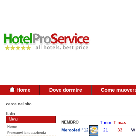
Home
Dove dormire
Come muovers
cerca nel sito
Italia
Menu
NEMBRO
T min
T max
Home
Mercoledi' 12
21
33
W
Promuovi la tua azienda