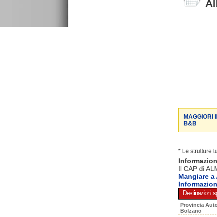
Al
MAGGIORI 
B&B
* Le strutture 
Informazi
Il CAP di AL
Mangiare 
Informazi
Destinazioni sp
Provincia Aut
Bolzano