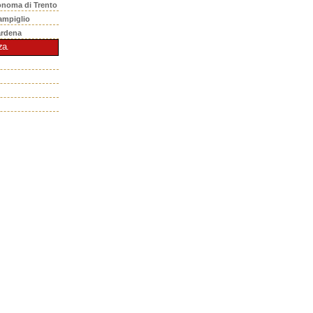
onoma di Trento
ampiglio
ardena
za.