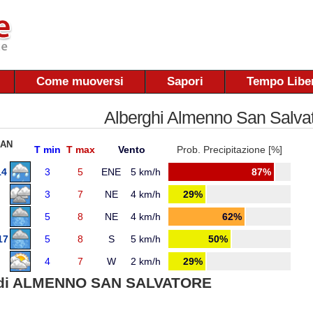
Come muoversi
Sapori
Tempo Libe
Alberghi Almenno San Salva
SAN
T min
T max
Vento
Prob. Precipitazione [%]
14
3
5
ENE
5 km/h
87%
3
7
NE
4 km/h
29%
5
8
NE
4 km/h
62%
17
5
8
S
5 km/h
50%
4
7
W
2 km/h
29%
di ALMENNO SAN SALVATORE