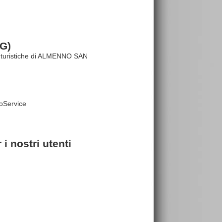
G)
ure turistiche di ALMENNO SAN
roService
 nostri utenti