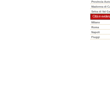
Provincia Aut
Madonna di C
Selva di Val G
Città in eviden
Milano
Roma
Napoli
Fiuggi