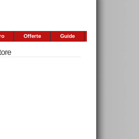
ro
Offerte
Guide
tore