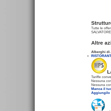
Struttu
Tutte le off
SALVATORE (
Altre a
Alberghi d
RISTORANTE
L
Tariffe conve
Nessuna com
Nessuna comm
Manca il tu
Aggiungilo 