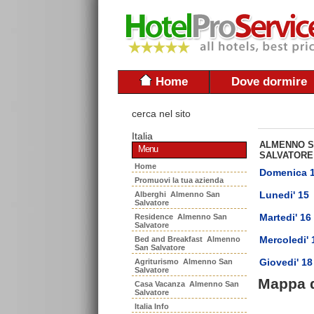
Home
Dove dormire
cerca nel sito
Italia
ALMENNO 
Menu
SALVATORE
Home
Domenica 
Promuovi la tua azienda
Lunedi' 15
Alberghi Almenno San
Salvatore
Martedi' 16
Residence Almenno San
Salvatore
Mercoledi' 
Bed and Breakfast Almenno
San Salvatore
Giovedi' 18
Agriturismo Almenno San
Salvatore
Mappa 
Casa Vacanza Almenno San
Salvatore
Italia Info