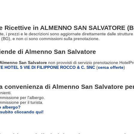
re Ricettive in ALMENNO SAN SALVATORE (B
erte, i prezzi e le descrizioni sono aggiornate direttamente dalle strutt
BG), e non ci sono commissioni sulla prenotazione.
ziende di
Almenno San Salvatore
i Almenno San Salvatore
non provvisti di servizio prenotazione HotelP
 HOTEL 5 VIE DI FILIPPONE ROCCO & C. SNC
(
cerca offerte
)
a convenienza di Almenno San Salvatore per i
nienti.
missione per l'albergo.
issione per il turista.
o albergo?
subito cliccando qui!