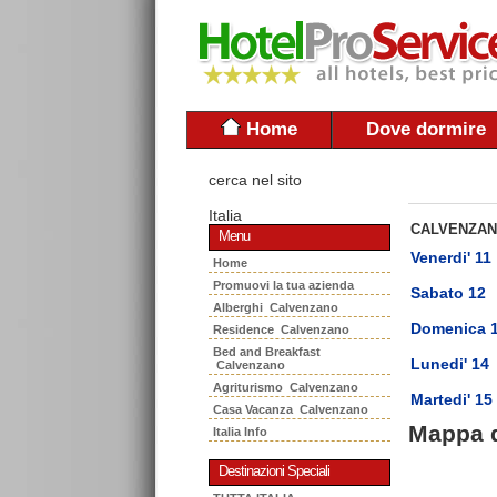
Home
Dove dormire
cerca nel sito
Italia
CALVENZA
Menu
Venerdi' 11
Home
Promuovi la tua azienda
Sabato 12
Alberghi Calvenzano
Domenica 
Residence Calvenzano
Bed and Breakfast
Lunedi' 14
Calvenzano
Agriturismo Calvenzano
Martedi' 15
Casa Vacanza Calvenzano
Mappa 
Italia Info
Destinazioni Speciali