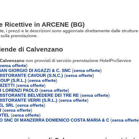
re Ricettive in ARCENE (BG)
rte, i prezzi e le descrizioni sono aggiornate direttamente dalle struttu
sulla prenotazione.
ziende di
Calvenzano
i Calvenzano
non provvisti di servizio prenotazione HotelProService
cerca offerte
)
AN GIORGIO DI AGAZZI & C. SNC
(
cerca offerte
)
ISTORANTE CAVOUR (S.N.C.)
(
cerca offerte
)
OUP (S.R.L.)
(
cerca offerte
)
IZETTI
(
cerca offerte
)
DI LORENZI PAOLO
(
cerca offerte
)
ISTORANTE BELVEDERE DEI TRE RE
(
cerca offerte
)
ISTORANTE VERRI (S.R.L.)
(
cerca offerte
)
EL SRL
(
cerca offerte
)
I
(
cerca offerte
)
OTEL
(
cerca offerte
)
 SNC DI MANZERRA DOMENICO COSTA MARIA & C
(
cerca offerte