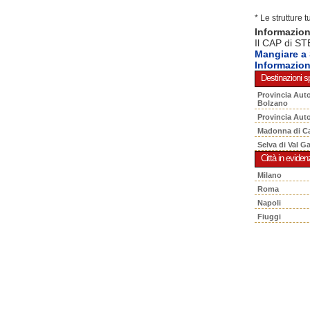
* Le strutture 
Informazio
Il CAP di ST
Mangiare 
Informazio
Destinazioni sp
Provincia Aut
Bolzano
Provincia Aut
Madonna di C
Selva di Val G
Città in eviden
Milano
Roma
Napoli
Fiuggi