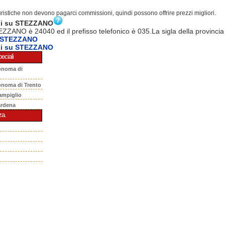
turistiche non devono pagarci commissioni, quindi possono offrire prezzi migliori.
ni su STEZZANO
EZZANO è 24040 ed il prefisso telefonico è 035.La sigla della provincia
a STEZZANO
ni su STEZZANO
eciali
onoma di
onoma di Trento
ampiglio
ardena
za.