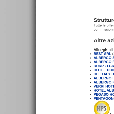
Struttu
Tutte le offe
commissioni 
Altre a
Alberghi d
BEST SRL
(
ALBERGO S
ALBERGO R
DURIZZI GR
HOTEL DON
HEI ITALY 
ALBERGO R
ALBERGO R
VERRI HOT
HOTEL ALB
PEGASO H
PENTAGONO