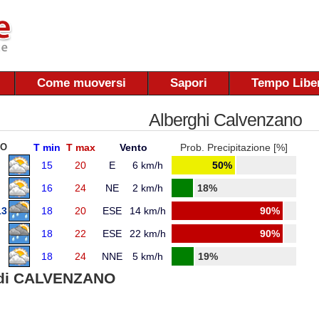
Come muoversi
Sapori
Tempo Libe
Alberghi Calvenzano
NO
T min
T max
Vento
Prob. Precipitazione [%]
15
20
E
6 km/h
50%
16
24
NE
2 km/h
18%
13
18
20
ESE
14 km/h
90%
18
22
ESE
22 km/h
90%
18
24
NNE
5 km/h
19%
di CALVENZANO