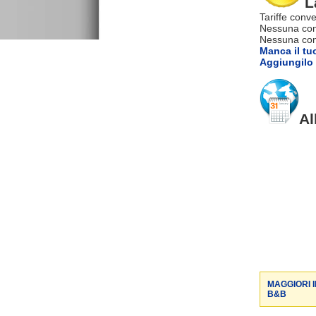
L
Tariffe conve
Nessuna com
Nessuna comm
Manca il tu
Aggiungilo 
Al
MAGGIORI 
B&B