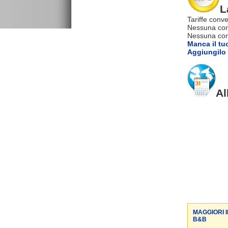
L
Tariffe conve
Nessuna com
Nessuna comm
Manca il tu
Aggiungilo 
Al
MAGGIORI 
B&B