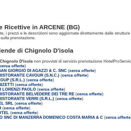
re Ricettive in ARCENE (BG)
rte, i prezzi e le descrizioni sono aggiornate direttamente dalle struttu
sulla prenotazione.
ziende di
Chignolo D'isola
 Chignolo D'isola
non provvisti di servizio prenotazione HotelProServi
cerca offerte
)
AN GIORGIO DI AGAZZI & C. SNC
(
cerca offerte
)
ISTORANTE CAVOUR (S.N.C.)
(
cerca offerte
)
OUP (S.R.L.)
(
cerca offerte
)
IZETTI
(
cerca offerte
)
DI LORENZI PAOLO
(
cerca offerte
)
ISTORANTE BELVEDERE DEI TRE RE
(
cerca offerte
)
ISTORANTE VERRI (S.R.L.)
(
cerca offerte
)
EL SRL
(
cerca offerte
)
I
(
cerca offerte
)
OTEL
(
cerca offerte
)
 SNC DI MANZERRA DOMENICO COSTA MARIA & C
(
cerca offerte