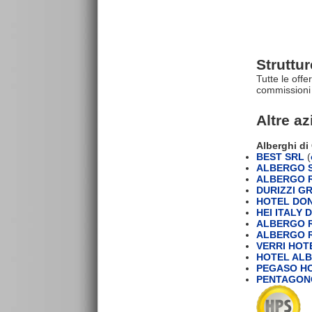
Struttu
Tutte le offe
commissioni 
Altre a
Alberghi di
BEST SRL
(
ALBERGO S
ALBERGO R
DURIZZI GR
HOTEL DON
HEI ITALY 
ALBERGO R
ALBERGO R
VERRI HOT
HOTEL ALB
PEGASO H
PENTAGONO