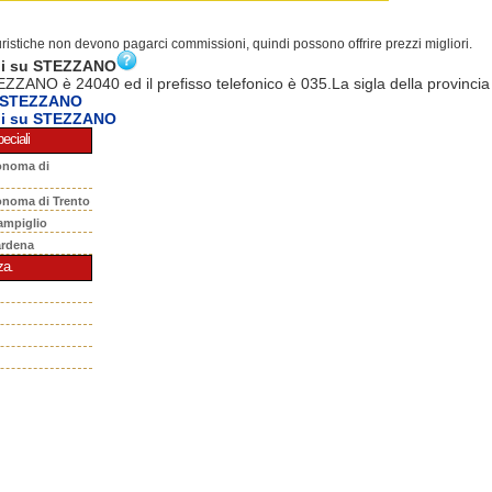
turistiche non devono pagarci commissioni, quindi possono offrire prezzi migliori.
ni su STEZZANO
EZZANO è 24040 ed il prefisso telefonico è 035.La sigla della provincia
a STEZZANO
ni su STEZZANO
eciali
onoma di
onoma di Trento
ampiglio
ardena
za.