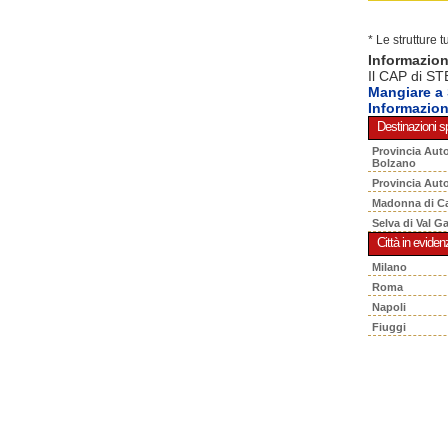
* Le strutture 
Informazio
Il CAP di ST
Mangiare 
Informazio
Destinazioni sp
Provincia Aut
Bolzano
Provincia Aut
Madonna di C
Selva di Val G
Città in eviden
Milano
Roma
Napoli
Fiuggi