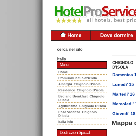
Home
Dove dormire
cerca nel sito
Italia
CHIGNOLO
Menu
D'ISOLA
Home
Domenica 
Promuovi la tua azienda
Lunedi' 15
Alberghi Chignolo D'isola
Residence Chignolo D'isola
Martedi' 16
Bed and Breakfast Chignolo
D'isola
Mercoledi' 
Agriturismo Chignolo D'isola
Casa Vacanza Chignolo
Giovedi' 18
D'isola
Mappa 
Italia Info
Destinazioni Speciali