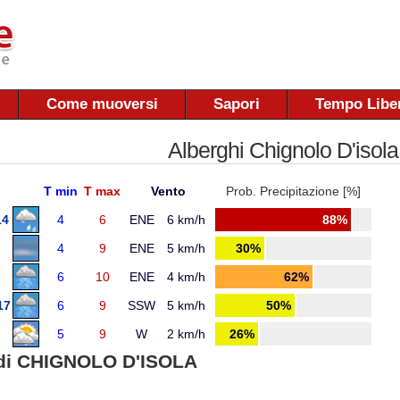
Come muoversi
Sapori
Tempo Libe
Alberghi Chignolo D'isola
T min
T max
Vento
Prob. Precipitazione [%]
14
4
6
ENE
6 km/h
88%
4
9
ENE
5 km/h
30%
6
10
ENE
4 km/h
62%
17
6
9
SSW
5 km/h
50%
5
9
W
2 km/h
26%
di CHIGNOLO D'ISOLA