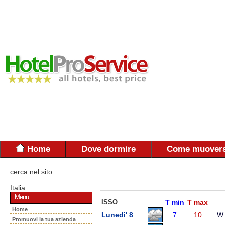
Home
Dove dormire
Come muovers
cerca nel sito
Italia
Menu
ISSO
T min
T max
Home
Lunedi' 8
7
10
W
Promuovi la tua azienda