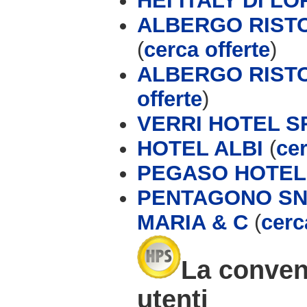
HEI ITALY DI L
ALBERGO RISTO
(
cerca offerte
)
ALBERGO RISTO
offerte
)
VERRI HOTEL S
HOTEL ALBI
(
cer
PEGASO HOTEL
PENTAGONO SN
MARIA & C
(
cerc
La conveni
utenti