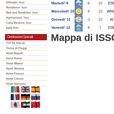
Alberghi Isso
Martedi' 9
6
10
ES
Residence Isso
Mercoledi' 10
3
10
WN
Bed and Breakfast Isso
Agriturismo Isso
Giovedi' 11
-1
10
W
Casa Vacanza Isso
Venerdi' 12
4
7
ES
Italia Info
Mappa di ISS
Destinazioni Speciali
TUTTA ITALIA
Terme di Fiuggi
Hotel Napoli
Hotel Roma
Hotel Milano
Hotel Venezia
Hotel Firenze
Hotel Cilento
Hotel Sorrento