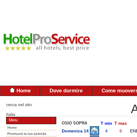
Home
Dove dormire
Come muovers
cerca nel sito
A
Italia
Menu
OSIO SOPRA
T min
T max
Home
Domenica 14
4
6
EN
Promuovi la tua azienda