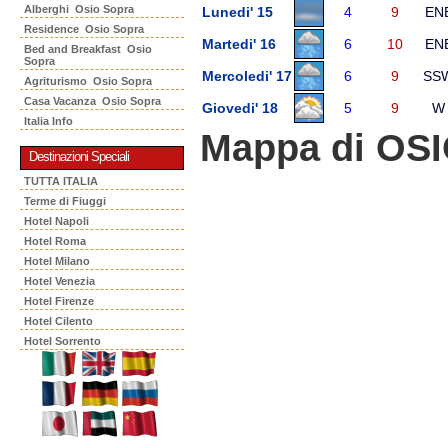
Alberghi Osio Sopra
Lunedi' 15
4
9
EN
Residence Osio Sopra
Martedi' 16
6
10
EN
Bed and Breakfast Osio
Sopra
Mercoledi' 17
6
9
SS
Agriturismo Osio Sopra
Casa Vacanza Osio Sopra
Giovedi' 18
5
9
W
Italia Info
Mappa di OS
Destinazioni Speciali
TUTTA ITALIA
Terme di Fiuggi
Hotel Napoli
Hotel Roma
Hotel Milano
Hotel Venezia
Hotel Firenze
Hotel Cilento
Hotel Sorrento