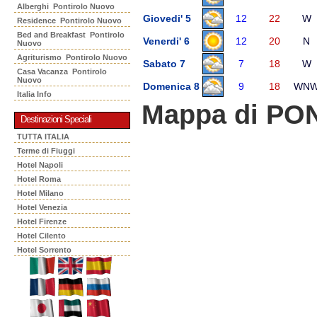
Alberghi Pontirolo Nuovo
Giovedi' 5
12
22
W
Residence Pontirolo Nuovo
Bed and Breakfast Pontirolo
Venerdi' 6
12
20
N
Nuovo
Agriturismo Pontirolo Nuovo
Sabato 7
7
18
W
Casa Vacanza Pontirolo
Nuovo
Domenica 8
9
18
WN
Italia Info
Mappa di P
Destinazioni Speciali
TUTTA ITALIA
Terme di Fiuggi
Hotel Napoli
Hotel Roma
Hotel Milano
Hotel Venezia
Hotel Firenze
Hotel Cilento
Hotel Sorrento