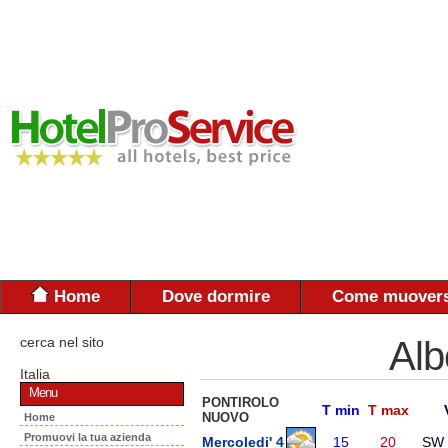
Home
Dove dormire
Come muovers
cerca nel sito
Alb
Italia
Menu
PONTIROLO
T min
T max
NUOVO
Home
Promuovi la tua azienda
Mercoledi' 4
15
20
SW