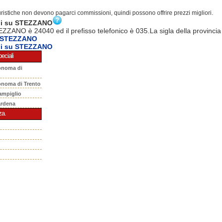
turistiche non devono pagarci commissioni, quindi possono offrire prezzi migliori.
ni su STEZZANO
EZZANO è 24040 ed il prefisso telefonico è 035.La sigla della provincia
a STEZZANO
ni su STEZZANO
eciali
onoma di
onoma di Trento
ampiglio
ardena
za.