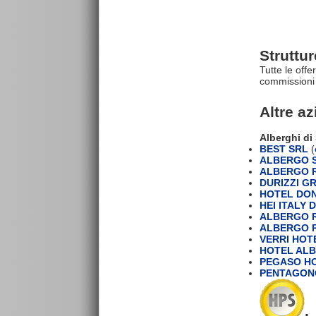
Struttu
Tutte le offe
commissioni 
Altre a
Alberghi di
BEST SRL
(
ALBERGO S
ALBERGO R
DURIZZI GR
HOTEL DON
HEI ITALY 
ALBERGO R
ALBERGO R
VERRI HOT
HOTEL ALB
PEGASO H
PENTAGONO