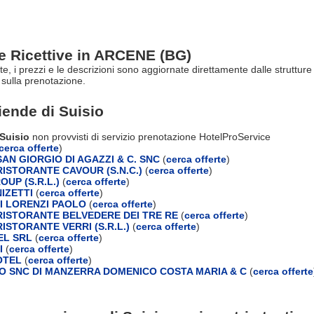
re Ricettive in ARCENE (BG)
rte, i prezzi e le descrizioni sono aggiornate direttamente dalle struttu
sulla prenotazione.
ziende di
Suisio
 Suisio
non provvisti di servizio prenotazione HotelProService
cerca offerte
)
AN GIORGIO DI AGAZZI & C. SNC
(
cerca offerte
)
ISTORANTE CAVOUR (S.N.C.)
(
cerca offerte
)
OUP (S.R.L.)
(
cerca offerte
)
IZETTI
(
cerca offerte
)
DI LORENZI PAOLO
(
cerca offerte
)
ISTORANTE BELVEDERE DEI TRE RE
(
cerca offerte
)
ISTORANTE VERRI (S.R.L.)
(
cerca offerte
)
EL SRL
(
cerca offerte
)
I
(
cerca offerte
)
OTEL
(
cerca offerte
)
 SNC DI MANZERRA DOMENICO COSTA MARIA & C
(
cerca offerte