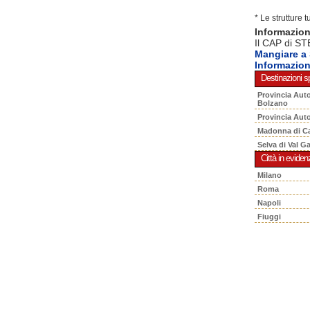
* Le strutture 
Informazio
Il CAP di ST
Mangiare 
Informazio
Destinazioni sp
Provincia Aut
Bolzano
Provincia Aut
Madonna di C
Selva di Val G
Città in eviden
Milano
Roma
Napoli
Fiuggi