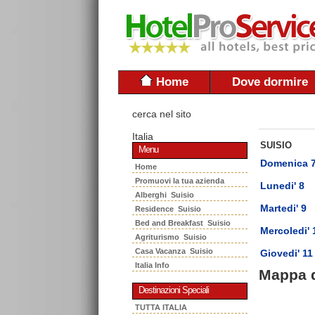
Home
Dove dormire
cerca nel sito
Italia
SUISIO
Menu
Domenica 
Home
Promuovi la tua azienda
Lunedi' 8
Alberghi Suisio
Martedi' 9
Residence Suisio
Bed and Breakfast Suisio
Mercoledi' 
Agriturismo Suisio
Casa Vacanza Suisio
Giovedi' 11
Italia Info
Mappa d
Destinazioni Speciali
TUTTA ITALIA