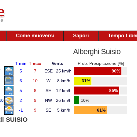
Come muoversi
Sapori
Tempo Libe
Alberghi Suisio
T min
T max
Vento
Prob. Precipitazione [%]
7
5
7
ESE
25 km/h
90%
6
10
W
8 km/h
31%
5
8
SE
12 km/h
85%
10
2
9
NW
26 km/h
10%
-1
9
SE
5 km/h
61%
i SUISIO