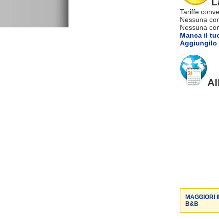
L
Tariffe conve
Nessuna com
Nessuna comm
Manca il tu
Aggiungilo 
Al
MAGGIORI 
B&B