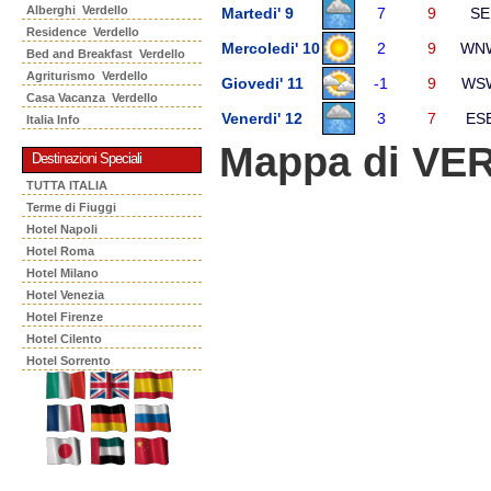
Alberghi Verdello
Martedi' 9
7
9
SE
Residence Verdello
Mercoledi' 10
2
9
WN
Bed and Breakfast Verdello
Agriturismo Verdello
Giovedi' 11
-1
9
WS
Casa Vacanza Verdello
Venerdi' 12
3
7
ES
Italia Info
Mappa di VE
Destinazioni Speciali
TUTTA ITALIA
Terme di Fiuggi
Hotel Napoli
Hotel Roma
Hotel Milano
Hotel Venezia
Hotel Firenze
Hotel Cilento
Hotel Sorrento