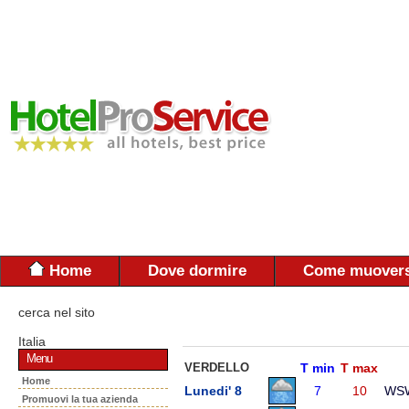
Home
Dove dormire
Come muovers
cerca nel sito
Italia
Menu
VERDELLO
T min
T max
Home
Lunedi' 8
7
10
WS
Promuovi la tua azienda