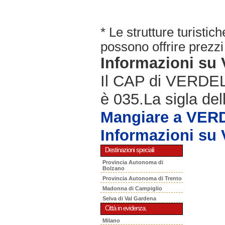
* Le strutture turisti
possono offrire prezzi 
Informazioni s
Il CAP di VERDELL
è 035.La sigla del
Mangiare a VER
Informazioni s
Destinazioni speciali
Provincia Autonoma di
Bolzano
Provincia Autonoma di Trento
Madonna di Campiglio
Selva di Val Gardena
Città in evidenza.
Milano