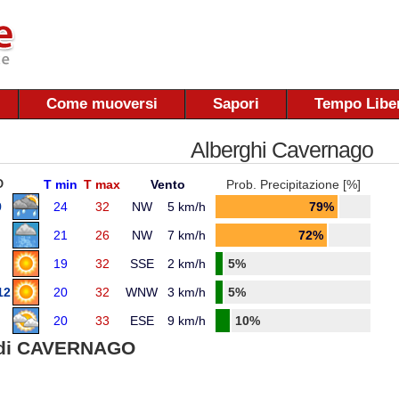
Come muoversi
Sapori
Tempo Libe
Alberghi Cavernago
O
T min
T max
Vento
Prob. Precipitazione [%]
9
24
32
NW
5 km/h
79%
21
26
NW
7 km/h
72%
19
32
SSE
2 km/h
5%
12
20
32
WNW
3 km/h
5%
20
33
ESE
9 km/h
10%
di CAVERNAGO