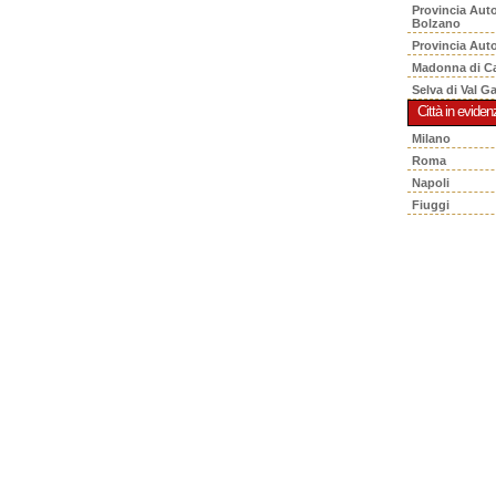
Provincia Aut
Bolzano
Provincia Aut
Madonna di C
Selva di Val G
Città in eviden
Milano
Roma
Napoli
Fiuggi