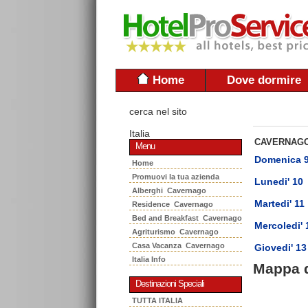
Home
Dove dormire
cerca nel sito
Italia
CAVERNAG
Menu
Domenica 
Home
Promuovi la tua azienda
Lunedi' 10
Alberghi Cavernago
Martedi' 11
Residence Cavernago
Bed and Breakfast Cavernago
Mercoledi' 
Agriturismo Cavernago
Casa Vacanza Cavernago
Giovedi' 13
Italia Info
Mappa 
Destinazioni Speciali
TUTTA ITALIA