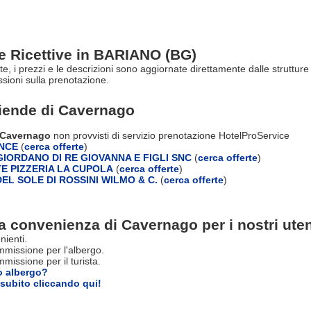
re Ricettive in BARIANO (BG)
rte, i prezzi e le descrizioni sono aggiornate direttamente dalle struttu
ioni sulla prenotazione.
ziende di
Cavernago
i Cavernago
non provvisti di servizio prenotazione HotelProService
NCE
(
cerca offerte
)
IORDANO DI RE GIOVANNA E FIGLI SNC
(
cerca offerte
)
E PIZZERIA LA CUPOLA
(
cerca offerte
)
EL SOLE DI ROSSINI WILMO & C.
(
cerca offerte
)
a convenienza di Cavernago per i nostri uten
nienti.
missione per l'albergo.
issione per il turista.
o albergo?
subito cliccando qui!