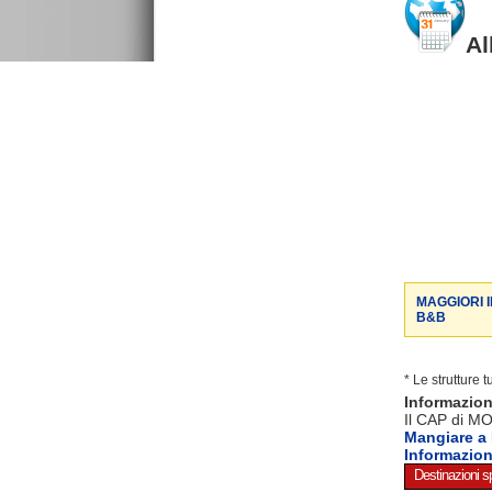
Al
MAGGIORI 
B&B
* Le strutture 
Informazio
Il CAP di MO
Mangiare 
Informazio
Destinazioni sp