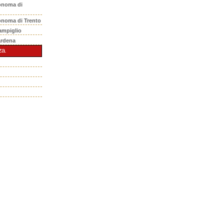
onoma di
onoma di Trento
ampiglio
ardena
za.