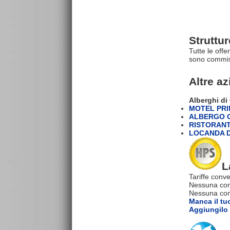
Struttu
Tutte le offe
sono commiss
Altre a
Alberghi d
MOTEL PRI
ALBERGO G
RISTORANT
LOCANDA D
L
Tariffe conve
Nessuna com
Nessuna comm
Manca il tu
Aggiungilo 