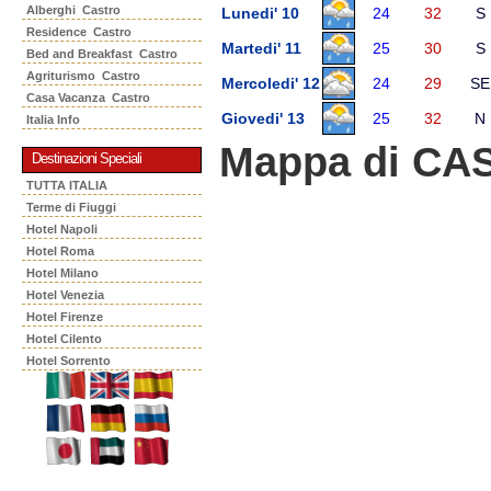
Alberghi Castro
Lunedi' 10
24
32
S
Residence Castro
Martedi' 11
25
30
S
Bed and Breakfast Castro
Agriturismo Castro
Mercoledi' 12
24
29
SE
Casa Vacanza Castro
Giovedi' 13
25
32
N
Italia Info
Mappa di CA
Destinazioni Speciali
TUTTA ITALIA
Terme di Fiuggi
Hotel Napoli
Hotel Roma
Hotel Milano
Hotel Venezia
Hotel Firenze
Hotel Cilento
Hotel Sorrento