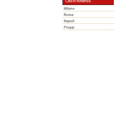
Città in evidenza.
Milano
Roma
Napoli
Fiuggi