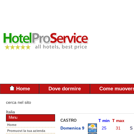
Home
Dove dormire
Come muovers
cerca nel sito
Italia
Menu
CASTRO
T min
T max
Home
Domenica 9
25
31
S
Promuovi la tua azienda