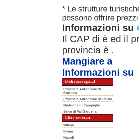
* Le strutture turisti
possono offrire prezzi 
Informazioni su
Il CAP di è ed il p
provincia è .
Mangiare a
Informazioni su
Destinazioni speciali
Provincia Autonoma di
Bolzano
Provincia Autonoma di Trento
Madonna di Campiglio
Selva di Val Gardena
Città in evidenza.
Milano
Roma
Napoli