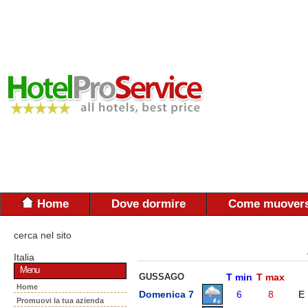
Home
Dove dormire
Come muovers
cerca nel sito
Italia
Menu
GUSSAGO
T min
T max
Home
Domenica 7
6
8
E
Promuovi la tua azienda