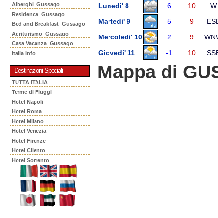
Alberghi Gussago
Lunedi' 8
6
10
W
Residence Gussago
Martedi' 9
5
9
ES
Bed and Breakfast Gussago
Agriturismo Gussago
Mercoledi' 10
2
9
WN
Casa Vacanza Gussago
Giovedi' 11
-1
10
SS
Italia Info
Mappa di G
Destinazioni Speciali
TUTTA ITALIA
Terme di Fiuggi
Hotel Napoli
Hotel Roma
Hotel Milano
Hotel Venezia
Hotel Firenze
Hotel Cilento
Hotel Sorrento