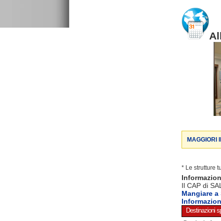
Al
MAGGIORI 
* Le strutture 
Informazio
Il CAP di SA
Mangiare a
Informazio
Destinazioni sp