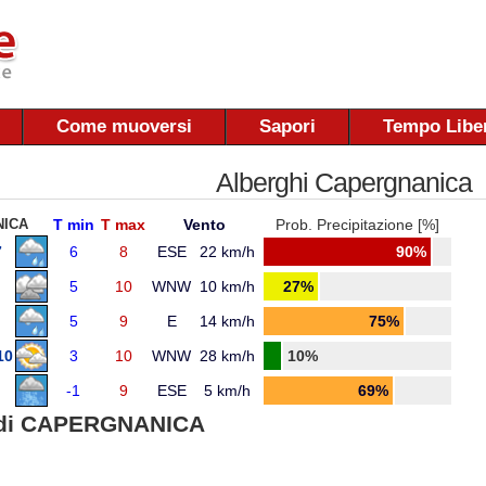
Come muoversi
Sapori
Tempo Libe
Alberghi Capergnanica
ICA
T min
T max
Vento
Prob. Precipitazione [%]
7
6
8
ESE
22 km/h
90%
5
10
WNW
10 km/h
27%
5
9
E
14 km/h
75%
10
3
10
WNW
28 km/h
10%
-1
9
ESE
5 km/h
69%
di CAPERGNANICA