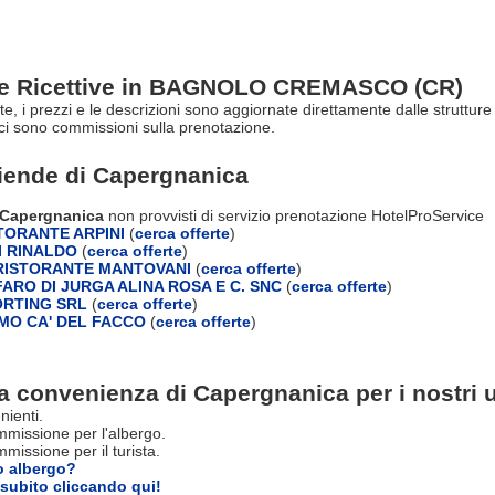
re Ricettive in BAGNOLO CREMASCO (CR)
erte, i prezzi e le descrizioni sono aggiornate direttamente dalle str
ci sono commissioni sulla prenotazione.
ziende di
Capergnanica
i Capergnanica
non provvisti di servizio prenotazione HotelProService
TORANTE ARPINI
(
cerca offerte
)
 RINALDO
(
cerca offerte
)
RISTORANTE MANTOVANI
(
cerca offerte
)
ARO DI JURGA ALINA ROSA E C. SNC
(
cerca offerte
)
RTING SRL
(
cerca offerte
)
MO CA' DEL FACCO
(
cerca offerte
)
a convenienza di Capergnanica per i nostri u
nienti.
missione per l'albergo.
issione per il turista.
o albergo?
subito cliccando qui!