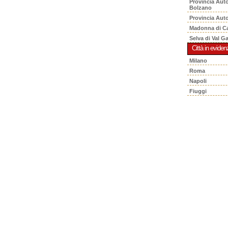
Provincia Aut
Bolzano
Provincia Aut
Madonna di C
Selva di Val G
Città in eviden
Milano
Roma
Napoli
Fiuggi