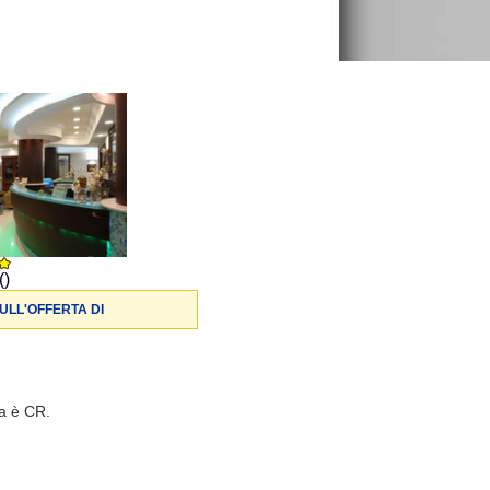
()
ULL'OFFERTA DI
ia è CR.