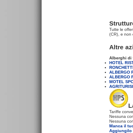
Struttu
Tutte le off
(CR), e non 
Altre a
Alberghi d
HOTEL RIS
RONCHETTI
ALBERGO 
ALBERGO F
MOTEL SPO
AGRITURIS
L
Tariffe conve
Nessuna com
Nessuna comm
Manca il tu
Aggiungilo 