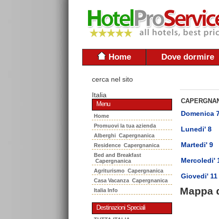
Home
Dove dormire
cerca nel sito
Italia
CAPERGNAN
Menu
Domenica 
Home
Promuovi la tua azienda
Lunedi' 8
Alberghi Capergnanica
Martedi' 9
Residence Capergnanica
Bed and Breakfast
Mercoledi' 
Capergnanica
Agriturismo Capergnanica
Giovedi' 11
Casa Vacanza Capergnanica
Mappa 
Italia Info
Destinazioni Speciali