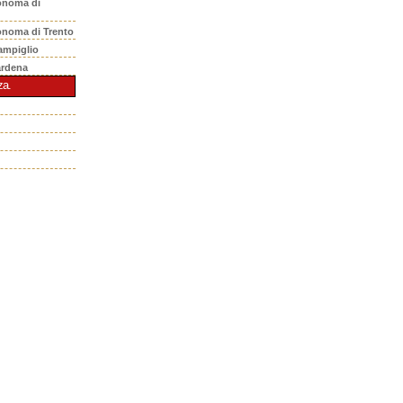
onoma di
onoma di Trento
ampiglio
ardena
za.