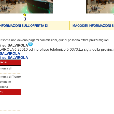
()
INFORMAZIONI SULL'OFFERTA DI
MAGGIORI INFORMAZIONI S
turistiche non devono pagarci commissioni, quindi possono offrire prezzi migliori.
ni su SALVIROLA
LVIROLA è 26010 ed il prefisso telefonico è 0373.La sigla della provinc
 SALVIROLA
ni su SALVIROLA
eciali
onoma di
onoma di Trento
ampiglio
ardena
za.