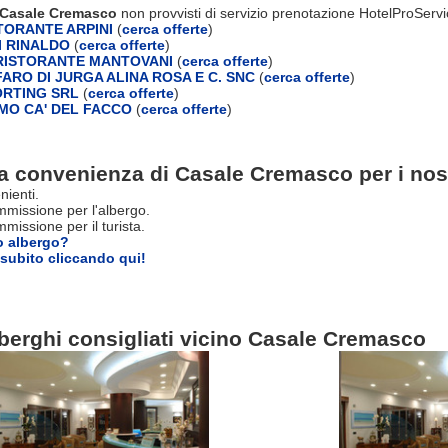
i Casale Cremasco
non provvisti di servizio prenotazione HotelProServ
TORANTE ARPINI
(
cerca offerte
)
 RINALDO
(
cerca offerte
)
RISTORANTE MANTOVANI
(
cerca offerte
)
ARO DI JURGA ALINA ROSA E C. SNC
(
cerca offerte
)
RTING SRL
(
cerca offerte
)
MO CA' DEL FACCO
(
cerca offerte
)
a convenienza di Casale Cremasco per i nost
nienti.
missione per l'albergo.
issione per il turista.
o albergo?
subito cliccando qui!
berghi consigliati vicino Casale Cremasco