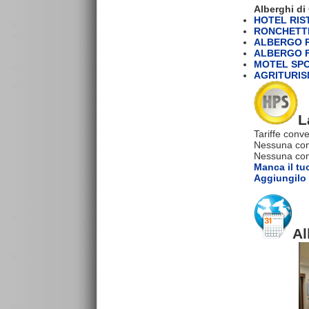
Alberghi d
HOTEL RIS
RONCHETTI
ALBERGO 
ALBERGO F
MOTEL SPO
AGRITURIS
L
Tariffe conve
Nessuna com
Nessuna comm
Manca il tu
Aggiungilo 
Al