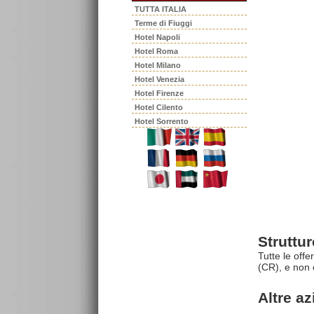
TUTTA ITALIA
Terme di Fiuggi
Hotel Napoli
Hotel Roma
Hotel Milano
Hotel Venezia
Hotel Firenze
Hotel Cilento
Hotel Sorrento
Struttu
Tutte le off
(CR), e non 
Altre a