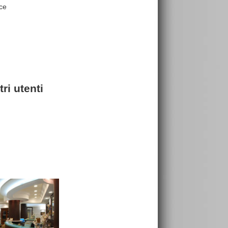
ice
ri utenti