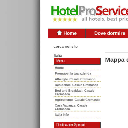
Home
Dove dormire
cerca nel sito
Italia
Mappa 
Menu
Home
Promuovi la tua azienda
Alberghi Casale Cremasco
Residence Casale Cremasco
Bed and Breakfast Casale
Cremasco
Agriturismo Casale Cremasco
Casa Vacanza Casale
Cremasco
Italia Info
Destinazioni Speciali