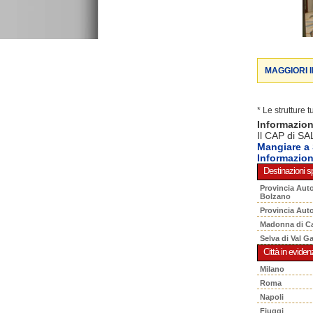
MAGGIORI 
* Le strutture 
Informazio
Il CAP di SA
Mangiare a
Informazio
Destinazioni sp
Provincia Aut
Bolzano
Provincia Aut
Madonna di C
Selva di Val G
Città in eviden
Milano
Roma
Napoli
Fiuggi