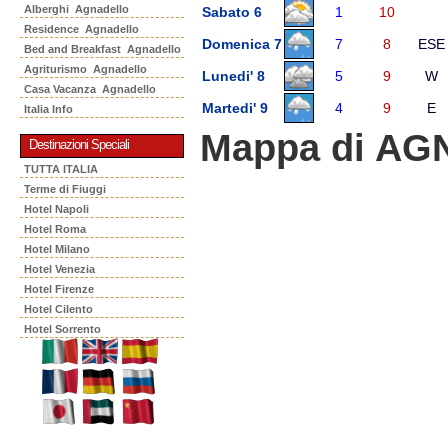
Alberghi Agnadello
Sabato 6
1
10
Residence Agnadello
Domenica 7
7
8
ESE
Bed and Breakfast Agnadello
Agriturismo Agnadello
Lunedi' 8
5
9
W
Casa Vacanza Agnadello
Martedi' 9
4
9
E
Italia Info
Mappa di A
Destinazioni Speciali
TUTTA ITALIA
Terme di Fiuggi
Hotel Napoli
Hotel Roma
Hotel Milano
Hotel Venezia
Hotel Firenze
Hotel Cilento
Hotel Sorrento