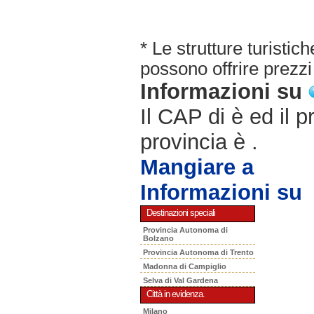
* Le strutture turisti
possono offrire prezzi 
Informazioni su
Il CAP di è ed il p
provincia è .
Mangiare a
Informazioni su
Destinazioni speciali
Provincia Autonoma di
Bolzano
Provincia Autonoma di Trento
Madonna di Campiglio
Selva di Val Gardena
Città in evidenza.
Milano