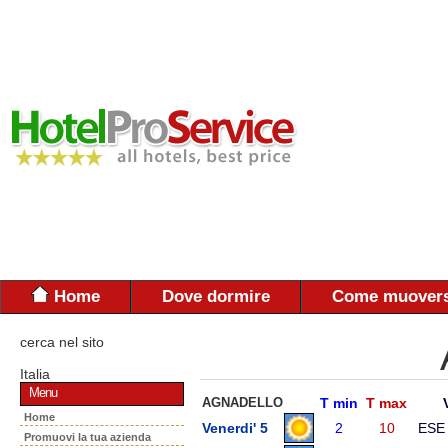
Home
Dove dormire
Come muovers
cerca nel sito
Italia
Menu
AGNADELLO
T min
T max
Home
Venerdi' 5
2
10
ESE
Promuovi la tua azienda