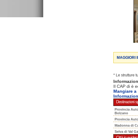
MAGGIORI 
* Le strutture 
Informazio
Il CAP di è e
Mangiare a
Informazion
Destinazioni sp
Provincia Aut
Bolzano
Provincia Aut
Madonna di C
Selva di Val G
Città in eviden