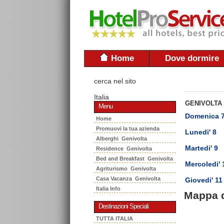
Home
Dove dormire
cerca nel sito
Italia
GENIVOLTA
Menu
Domenica 
Home
Promuovi la tua azienda
Lunedi' 8
Alberghi Genivolta
Martedi' 9
Residence Genivolta
Bed and Breakfast Genivolta
Mercoledi' 
Agriturismo Genivolta
Casa Vacanza Genivolta
Giovedi' 11
Italia Info
Mappa 
Destinazioni Speciali
TUTTA ITALIA