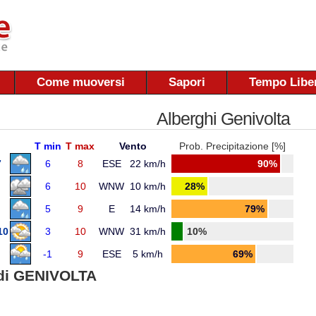
Come muoversi
Sapori
Tempo Libe
Alberghi Genivolta
T min
T max
Vento
Prob. Precipitazione [%]
7
6
8
ESE
22 km/h
90%
6
10
WNW
10 km/h
28%
5
9
E
14 km/h
79%
10
3
10
WNW
31 km/h
10%
-1
9
ESE
5 km/h
69%
di GENIVOLTA