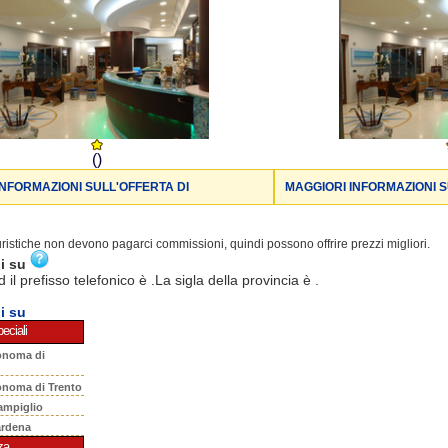
()
INFORMAZIONI SULL'OFFERTA DI
MAGGIORI INFORMAZIONI S
turistiche non devono pagarci commissioni, quindi possono offrire prezzi migliori.
ni su
d il prefisso telefonico è .La sigla della provincia è .
i su
eciali
onoma di
onoma di Trento
ampiglio
ardena
za.