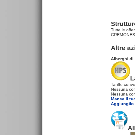
Strutt
Tutte le off
CREMONESE (
Altre a
Alberghi di
L
Tariffe conve
Nessuna com
Nessuna comm
Manca il tu
Aggiungilo 
Al