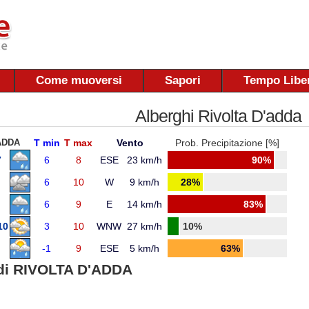
Come muoversi
Sapori
Tempo Libe
Alberghi Rivolta D'adda
ADDA
T min
T max
Vento
Prob. Precipitazione [%]
7
6
8
ESE
23 km/h
90%
6
10
W
9 km/h
28%
6
9
E
14 km/h
83%
10
3
10
WNW
27 km/h
10%
-1
9
ESE
5 km/h
63%
di RIVOLTA D'ADDA