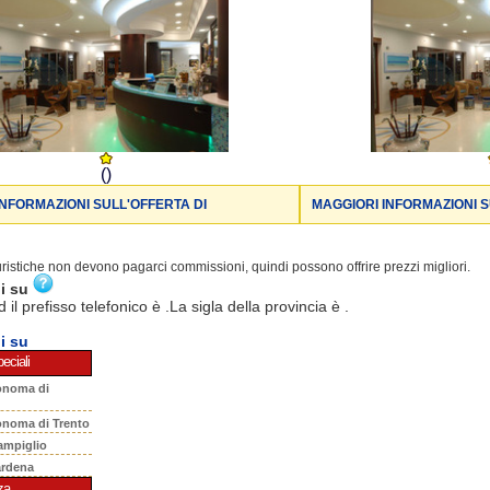
()
INFORMAZIONI SULL'OFFERTA DI
MAGGIORI INFORMAZIONI S
turistiche non devono pagarci commissioni, quindi possono offrire prezzi migliori.
ni su
d il prefisso telefonico è .La sigla della provincia è .
i su
eciali
onoma di
onoma di Trento
ampiglio
ardena
za.