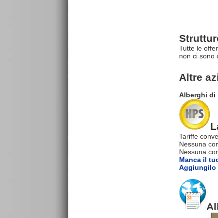
Struttu
Tutte le offe
non ci sono 
Altre a
Alberghi di
L
Tariffe conve
Nessuna com
Nessuna comm
Manca il tu
Aggiungilo 
Al