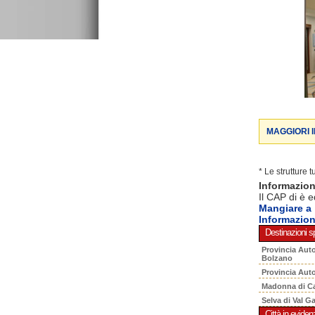
MAGGIORI 
* Le strutture 
Informazio
Il CAP di è e
Mangiare a
Informazion
Destinazioni sp
Provincia Aut
Bolzano
Provincia Aut
Madonna di C
Selva di Val G
Città in eviden