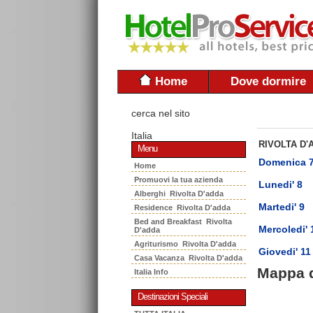
Home
Dove dormire
cerca nel sito
Italia
RIVOLTA D'
Menu
Domenica 
Home
Promuovi la tua azienda
Lunedi' 8
Alberghi Rivolta D'adda
Martedi' 9
Residence Rivolta D'adda
Bed and Breakfast Rivolta
Mercoledi' 
D'adda
Agriturismo Rivolta D'adda
Giovedi' 11
Casa Vacanza Rivolta D'adda
Mappa 
Italia Info
Destinazioni Speciali