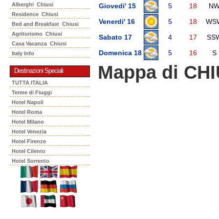
Alberghi Chiusi
Giovedi' 15
5
18
N
Residence Chiusi
Venerdi' 16
5
18
WS
Bed and Breakfast Chiusi
Agriturismo Chiusi
Sabato 17
4
17
SS
Casa Vacanza Chiusi
Domenica 18
5
16
S
Italy Info
Mappa di CHI
Destinazioni Speciali
TUTTA ITALIA
Terme di Fiuggi
Hotel Napoli
Hotel Roma
Hotel Milano
Hotel Venezia
Hotel Firenze
Hotel Cilento
Hotel Sorrento