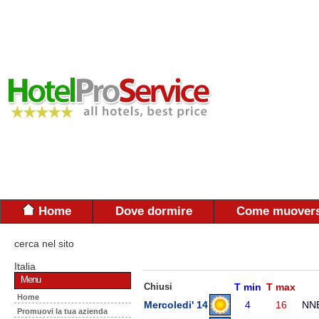
Home
Dove dormire
Come muovers
cerca nel sito
Italia
Menu
Chiusi
T min
T max
Home
Mercoledi' 14
4
16
NN
Promuovi la tua azienda