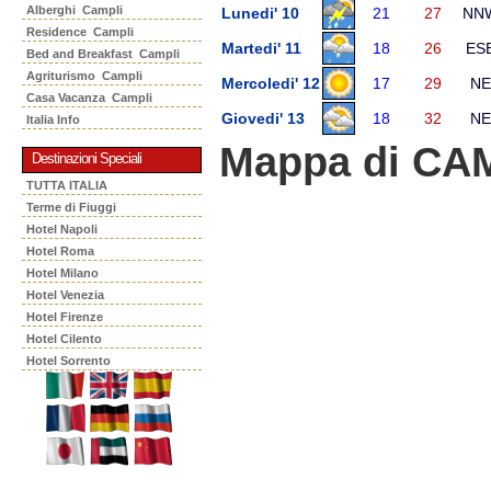
Alberghi Campli
Lunedi' 10
21
27
NN
Residence Campli
Martedi' 11
18
26
ES
Bed and Breakfast Campli
Agriturismo Campli
Mercoledi' 12
17
29
NE
Casa Vacanza Campli
Giovedi' 13
18
32
NE
Italia Info
Mappa di CA
Destinazioni Speciali
TUTTA ITALIA
Terme di Fiuggi
Hotel Napoli
Hotel Roma
Hotel Milano
Hotel Venezia
Hotel Firenze
Hotel Cilento
Hotel Sorrento