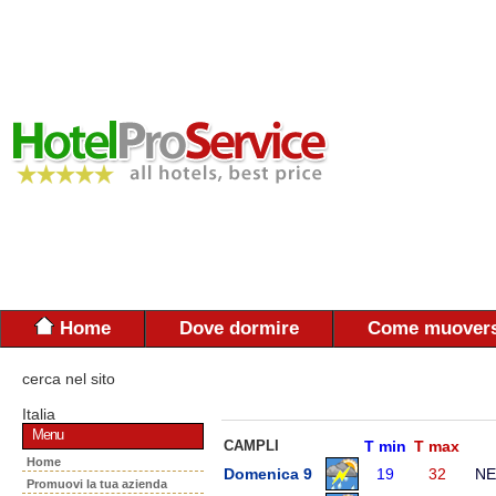
Home
Dove dormire
Come muovers
cerca nel sito
Italia
Menu
CAMPLI
T min
T max
Home
Domenica 9
19
32
NE
Promuovi la tua azienda