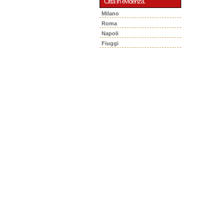
Città in evidenza.
Milano
Roma
Napoli
Fiuggi