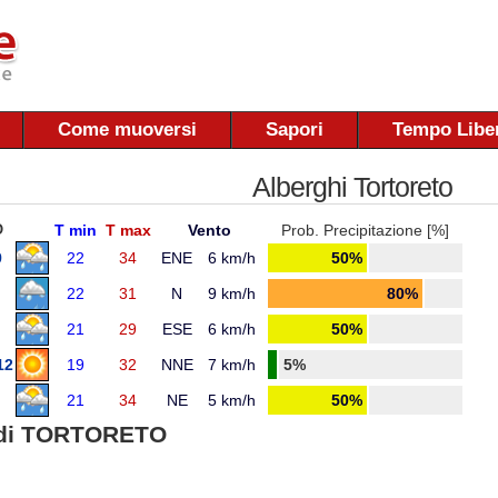
Come muoversi
Sapori
Tempo Libe
Alberghi Tortoreto
O
T min
T max
Vento
Prob. Precipitazione [%]
9
22
34
ENE
6 km/h
50%
22
31
N
9 km/h
80%
21
29
ESE
6 km/h
50%
12
19
32
NNE
7 km/h
5%
21
34
NE
5 km/h
50%
di TORTORETO