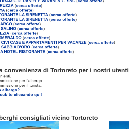
ORAMIC DI DANIELE VARANI & C. SNC
(
cerca offerte
)
TRUZZA
(
cerca offerte
)
YA
(
cerca offerte
)
TORANTE LA SIRENETTA
(
cerca offerte
)
TORANTE LA SIRENETTA
(
cerca offerte
)
MARCO
(
cerca offerte
)
 SALINO
(
cerca offerte
)
EZIA
(
cerca offerte
)
 SMERALDO
(
cerca offerte
)
 CIVI CASE E APPARTAMENTI PER VACANZE
(
cerca offerte
)
 SABBIA D'ORO
(
cerca offerte
)
NA HOTEL RISTORANTE
(
cerca offerte
)
a convenienza di Tortoreto per i nostri utenti
nienti.
missione per l'albergo.
issione per il turista.
o albergo?
subito cliccando qui!
berghi consigliati vicino Tortoreto