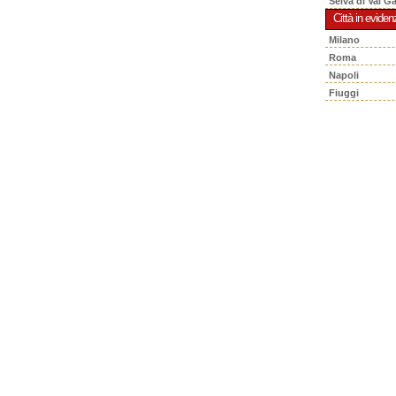
Selva di Val G
Città in eviden
Milano
Roma
Napoli
Fiuggi