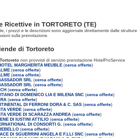
re Ricettive in TORTORETO (TE)
erte, i prezzi e le descrizioni sono aggiornate direttamente dalle strutt
ioni sulla prenotazione.
ziende di
Tortoreto
 Tortoreto
non provvisti di servizio prenotazione HotelProService
HOTEL MARGHERITA MEUBLE
(
cerca offerte
)
ALME
(
cerca offerte
)
ALME
(
cerca offerte
)
BASSADOR SRL
(
cerca offerte
)
BASSADOR SRL
(
cerca offerte
)
ACH
(
cerca offerte
)
ITANO DI DOMENICO LIA E MILENA SNC
(
cerca offerte
)
ARA
(
cerca offerte
)
TINENTAL DI FERRONI DORA & C. SAS
(
cerca offerte
)
TA VERDE
(
cerca offerte
)
TA VERDE DI SCARAZZA ANDREA
(
cerca offerte
)
NE DI IUSTINI ATTILIO
(
cerca offerte
)
ERNATIONAL DI CONSORTI G.
(
cerca offerte
)
REBELLO
(
cerca offerte
)
CE DI SGUERRINI ANGELA E F.LLI SNC
(
cerca offerte
)