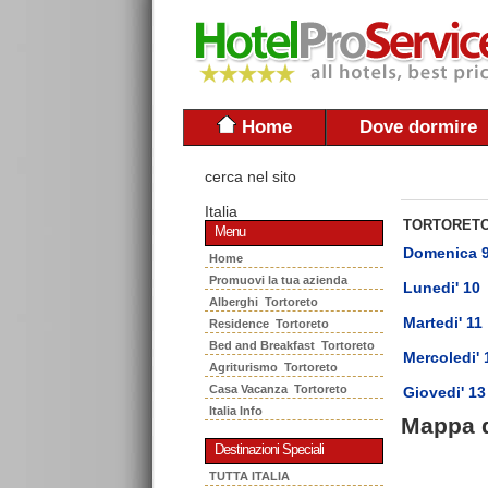
Home
Dove dormire
cerca nel sito
Italia
TORTORET
Menu
Domenica 
Home
Promuovi la tua azienda
Lunedi' 10
Alberghi Tortoreto
Martedi' 11
Residence Tortoreto
Bed and Breakfast Tortoreto
Mercoledi' 
Agriturismo Tortoreto
Casa Vacanza Tortoreto
Giovedi' 13
Italia Info
Mappa 
Destinazioni Speciali
TUTTA ITALIA