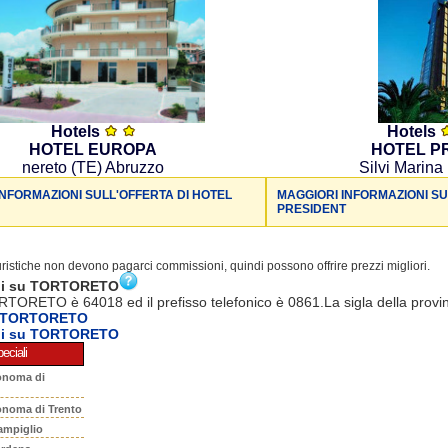
Hotels
Hotels
HOTEL EUROPA
HOTEL P
nereto (TE) Abruzzo
Silvi Marina
INFORMAZIONI SULL'OFFERTA DI HOTEL
MAGGIORI INFORMAZIONI SU
PRESIDENT
turistiche non devono pagarci commissioni, quindi possono offrire prezzi migliori.
ni su TORTORETO
RTORETO è 64018 ed il prefisso telefonico è 0861.La sigla della provi
a TORTORETO
ni su TORTORETO
eciali
onoma di
onoma di Trento
ampiglio