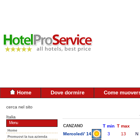
Home
Dove dormire
Come muovers
cerca nel sito
Italia
Menu
CANZANO
T min
T max
Home
Mercoledi' 14
3
13
N
Promuovi la tua azienda