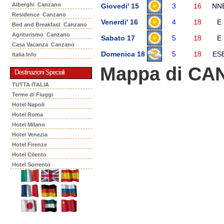
Alberghi Canzano
Giovedi' 15
3
16
NN
Residence Canzano
Venerdi' 16
4
18
E
Bed and Breakfast Canzano
Agriturismo Canzano
Sabato 17
5
18
E
Casa Vacanza Canzano
Domenica 18
5
18
ES
Italia Info
Mappa di C
Destinazioni Speciali
TUTTA ITALIA
Terme di Fiuggi
Hotel Napoli
Hotel Roma
Hotel Milano
Hotel Venezia
Hotel Firenze
Hotel Cilento
Hotel Sorrento