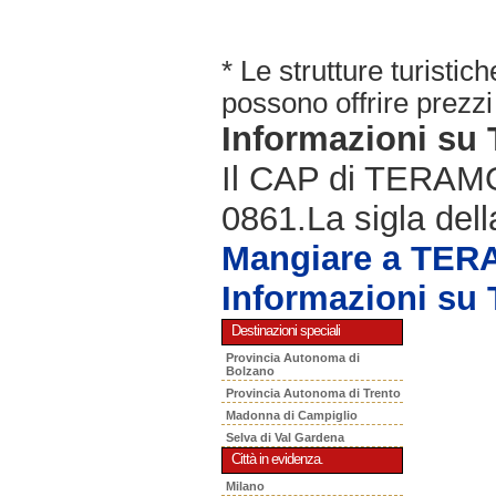
* Le strutture turisti
possono offrire prezzi 
Informazioni s
Il CAP di TERAMO 
0861.La sigla dell
Mangiare a TE
Informazioni s
Destinazioni speciali
Provincia Autonoma di
Bolzano
Provincia Autonoma di Trento
Madonna di Campiglio
Selva di Val Gardena
Città in evidenza.
Milano