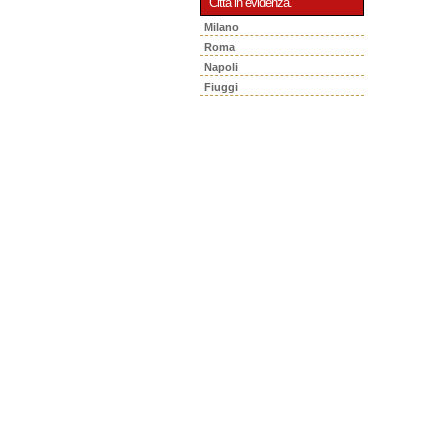
Città in evidenza.
Milano
Roma
Napoli
Fiuggi