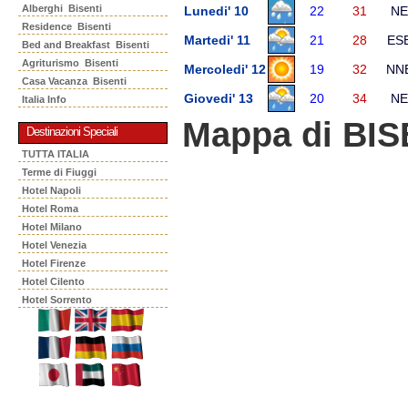
Alberghi Bisenti
Lunedi' 10
22
31
NE
Residence Bisenti
Martedi' 11
21
28
ES
Bed and Breakfast Bisenti
Agriturismo Bisenti
Mercoledi' 12
19
32
NN
Casa Vacanza Bisenti
Giovedi' 13
20
34
NE
Italia Info
Mappa di BIS
Destinazioni Speciali
TUTTA ITALIA
Terme di Fiuggi
Hotel Napoli
Hotel Roma
Hotel Milano
Hotel Venezia
Hotel Firenze
Hotel Cilento
Hotel Sorrento