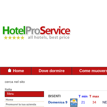
Home
Dove dormire
Come muovers
cerca nel sito
Italia
Menu
BISENTI
T min
T max
Home
Domenica 9
21
34
NE
Promuovi la tua azienda