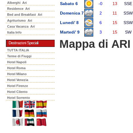
Alberghi Ari
Sabato 6
-0
13
SSE
Residence Ari
Domenica 7
2
11
SSW
Bed and Breakfast Ari
Agriturismo Ari
Lunedi' 8
6
15
SSW
Casa Vacanza Ari
Martedi' 9
3
15
SW
Italia Info
Mappa di ARI
Destinazioni Speciali
TUTTA ITALIA
Terme di Fiuggi
Hotel Napoli
Hotel Roma
Hotel Milano
Hotel Venezia
Hotel Firenze
Hotel Cilento
Hotel Sorrento