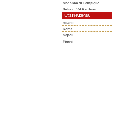
Madonna di Campiglio
Selva di Val Gardena
Città in evidenza.
Milano
Roma
Napoli
Fiuggi