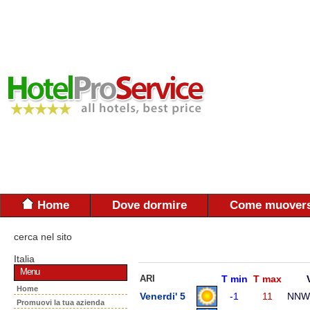
Home
Dove dormire
Come muovers
cerca nel sito
Italia
Menu
ARI
T min
T max
Home
Venerdi' 5
-1
11
NNW
Promuovi la tua azienda