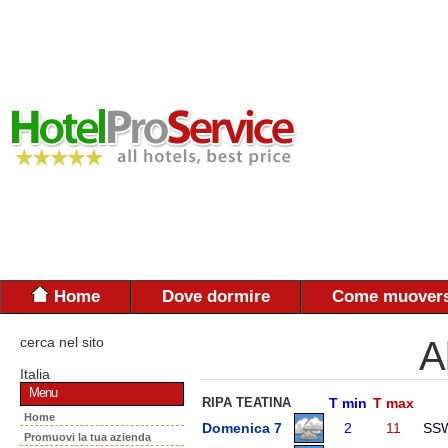
Home
Dove dormire
Come muovers
cerca nel sito
A
Italia
Menu
RIPA TEATINA
T min
T max
Home
Domenica 7
2
11
SS
Promuovi la tua azienda