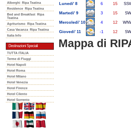
Alberghi Ripa Teatina
Lunedi' 8
6
15
SS
Residence Ripa Teatina
Martedi' 9
3
15
S
Bed and Breakfast Ripa
Teatina
Mercoledi' 10
4
12
WN
Agriturismo Ripa Teatina
Casa Vacanza Ripa Teatina
Giovedi' 11
-1
12
S
Italia Info
Mappa di RIP
Destinazioni Speciali
TUTTA ITALIA
Terme di Fiuggi
Hotel Napoli
Hotel Roma
Hotel Milano
Hotel Venezia
Hotel Firenze
Hotel Cilento
Hotel Sorrento