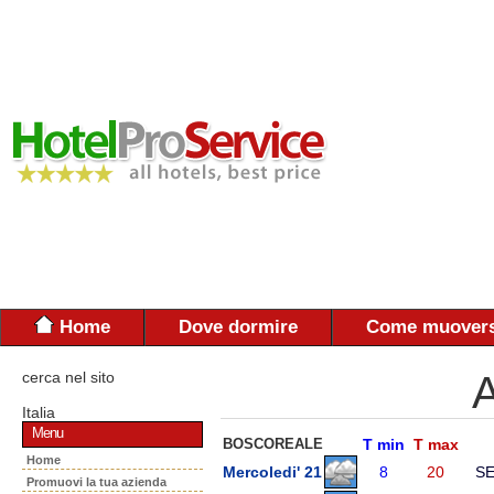
Home
Dove dormire
Come muovers
cerca nel sito
A
Italia
Menu
BOSCOREALE
T min
T max
Home
Mercoledi' 21
8
20
S
Promuovi la tua azienda