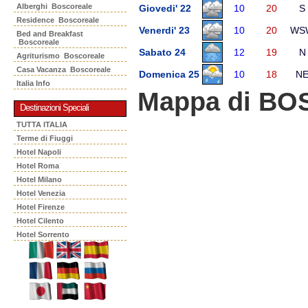
Alberghi Boscoreale
Giovedi' 22
10
20
S
Residence Boscoreale
Venerdi' 23
10
20
WS
Bed and Breakfast
Boscoreale
Sabato 24
12
19
N
Agriturismo Boscoreale
Casa Vacanza Boscoreale
Domenica 25
10
18
N
Italia Info
Mappa di B
Destinazioni Speciali
TUTTA ITALIA
Terme di Fiuggi
Hotel Napoli
Hotel Roma
Hotel Milano
Hotel Venezia
Hotel Firenze
Hotel Cilento
Hotel Sorrento