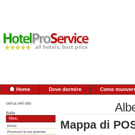
Home
Dove dormire
Come muovers
cerca nel sito
Alb
Italia
Menu
Mappa di PO
Home
Promuovi la tua azienda