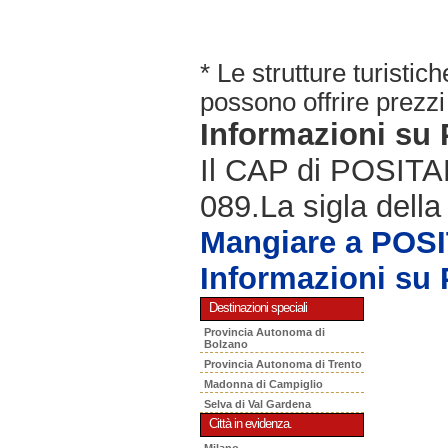
* Le strutture turisti
possono offrire prezzi 
Informazioni s
Il CAP di POSITAN
089.La sigla della
Mangiare a POS
Informazioni s
Destinazioni speciali
Provincia Autonoma di
Bolzano
Provincia Autonoma di Trento
Madonna di Campiglio
Selva di Val Gardena
Città in evidenza.
Milano