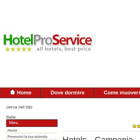
Home
Dove dormire
Come muovers
cerca nel sito
Italia
Menu
Home
Promuovi la tua azienda
Hotels - Campania 