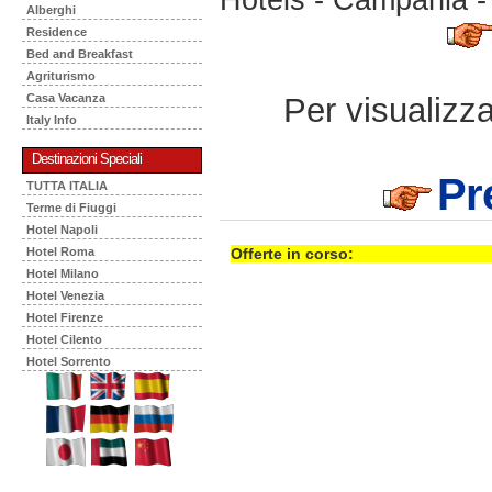
Alberghi
Residence
Bed and Breakfast
Agriturismo
Per visualizzar
Casa Vacanza
Italy Info
Destinazioni Speciali
Pr
TUTTA ITALIA
Terme di Fiuggi
Hotel Napoli
Hotel Roma
Offerte in corso:
Hotel Milano
Hotel Venezia
Hotel Firenze
Hotel Cilento
Hotel Sorrento