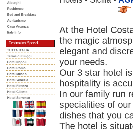
Alberghi
Residence
Bed and Breakfast
Agriturismo
At the Hotel Cost
Casa Vacanza
Italy Info
the magic atmosph
Destinazioni Speciali
elegant and discr
TUTTA ITALIA
Terme di Fiuggi
your needs.
Hotel Napoli
Hotel Roma
Our 3 star hotel 
Hotel Milano
hospitality is accu
Hotel Venezia
Hotel Firenze
In our family run r
Hotel Cilento
Hotel Sorrento
specialities of our
dishes that you ca
The hotel is situa