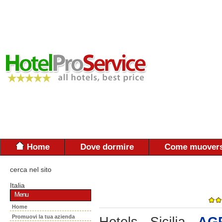
Home
Dove dormire
Come muovers
cerca nel sito
Italia
Menu
Home
Promuovi la tua azienda
Hotels - Sicilia -
AG