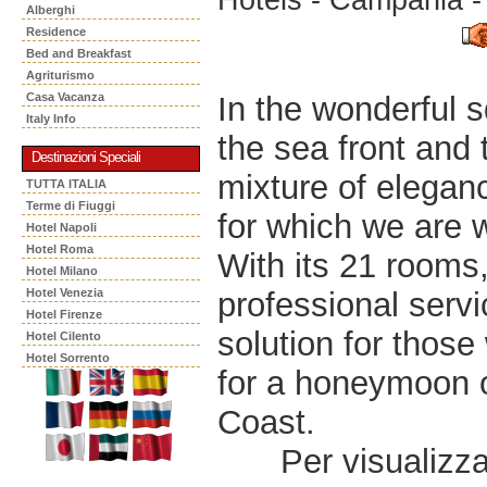
Alberghi
Residence
Bed and Breakfast
Agriturismo
In the wonderful s
Casa Vacanza
Italy Info
the sea front and
Destinazioni Speciali
mixture of eleganc
TUTTA ITALIA
Terme di Fiuggi
for which we are 
Hotel Napoli
Hotel Roma
With its 21 rooms, 
Hotel Milano
professional servi
Hotel Venezia
Hotel Firenze
solution for those
Hotel Cilento
Hotel Sorrento
for a honeymoon o
Coast.
Per visualizzar