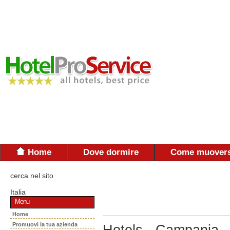
Home
Dove dormire
Come muovers
cerca nel sito
Italia
Menu
Home
Promuovi la tua azienda
Hotels - Campania 