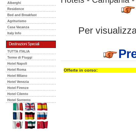
Alberghi
Residence
Bed and Breakfast
Agriturismo
Per visualizzar
Casa Vacanza
Italy Info
Destinazioni Speciali
Pre
TUTTA ITALIA
Terme di Fiuggi
Hotel Napoli
Hotel Roma
Offerte in corso:
Hotel Milano
Hotel Venezia
Hotel Firenze
Hotel Cilento
Hotel Sorrento