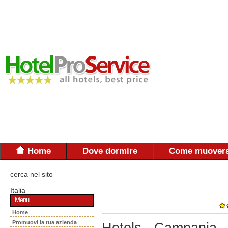
Home
Dove dormire
Come muovers
cerca nel sito
Italia
Menu
Home
Promuovi la tua azienda
Hotels - Campania 