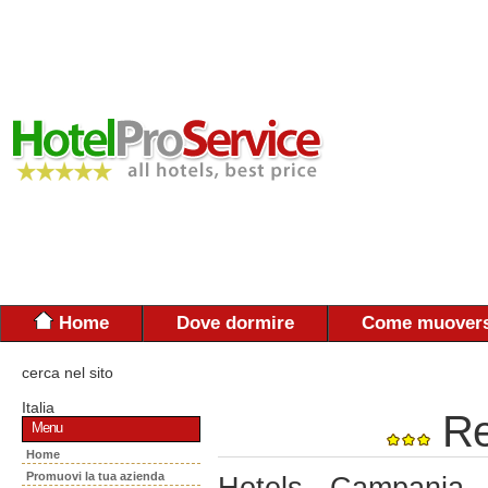
Home
Dove dormire
Come muovers
cerca nel sito
Italia
Re
Menu
Home
Promuovi la tua azienda
Hotels - Campania 