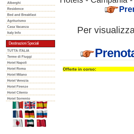
Alberghi
Pre
Residence
Bed and Breakfast
Agriturismo
Per visualizzar
Casa Vacanza
Italy Info
Destinazioni Speciali
Prenot
TUTTA ITALIA
Terme di Fiuggi
Hotel Napoli
Hotel Roma
Offerte in corso:
Hotel Milano
Hotel Venezia
Hotel Firenze
Hotel Cilento
Hotel Sorrento