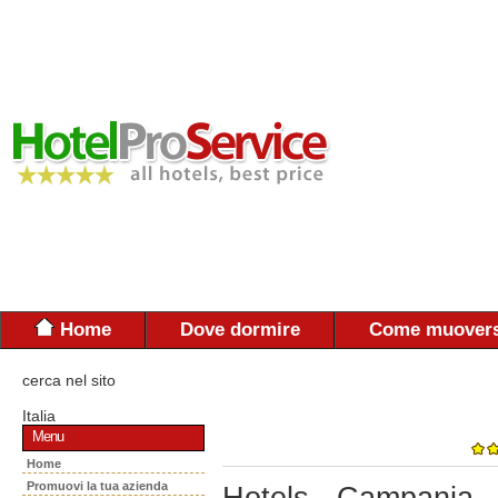
Home
Dove dormire
Come muovers
cerca nel sito
Italia
Menu
Home
Promuovi la tua azienda
Hotels - Campania 