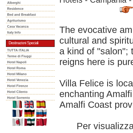
Alberghi
Residence
Bed and Breakfast
Agriturismo
The evocative ambie
Casa Vacanza
Italy Info
cultural and spiri
Destinazioni Speciali
a kind of "salon"
TUTTA ITALIA
Terme di Fiuggi
reigns here is pur
Hotel Napoli
Hotel Roma
Hotel Milano
Villa Felice is lo
Hotel Venezia
Hotel Firenze
enchanting Amalfi,
Hotel Cilento
Hotel Sorrento
Amalfi Coast prov
Per visualizzar